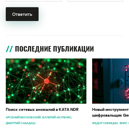
ПОСЛЕДНИЕ ПУБЛИКАЦИИ
Поиск сетевых аномалий в KATA NDR
Новый инструмент 
шифровальщик Gen
АРСЕНИЙ ВЕСНОВСКИЙ
ВАЛЕРИЙ АКУЛЕНКО
ДМИТРИЙ САБАДАШ
ФЕДОР СИНИЦЫН
ЯНИС 