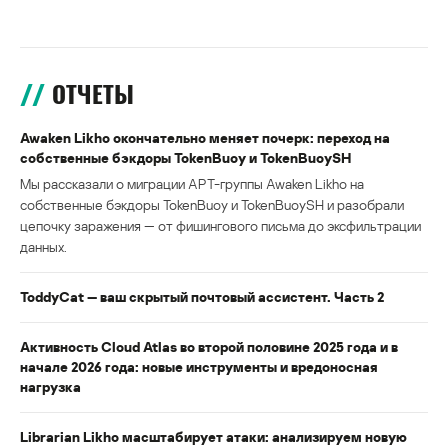
ОТЧЕТЫ
Awaken Likho окончательно меняет почерк: переход на
собственные бэкдоры TokenBuoy и TokenBuoySH
Мы рассказали о миграции APT-группы Awaken Likho на
собственные бэкдоры TokenBuoy и TokenBuoySH и разобрали
цепочку заражения — от фишингового письма до эксфильтрации
данных.
ToddyCat — ваш скрытый почтовый ассистент. Часть 2
Активность Cloud Atlas во второй половине 2025 года и в
начале 2026 года: новые инструменты и вредоносная
нагрузка
Librarian Likho масштабирует атаки: анализируем новую