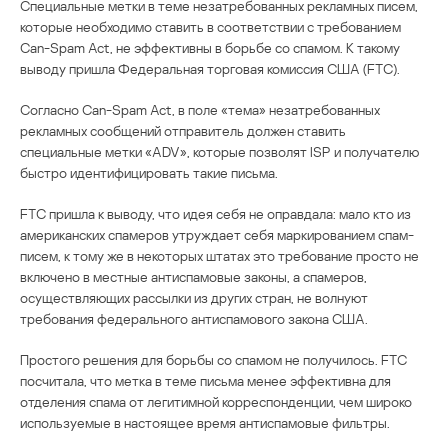
Специальные метки в теме незатребованных рекламных писем,
которые необходимо ставить в соответствии с требованием
Can-Spam Act, не эффективны в борьбе со спамом. К такому
выводу пришла Федеральная торговая комиссия США (FTC).
Согласно Can-Spam Act, в поле «тема» незатребованных
рекламных сообщений отправитель должен ставить
специальные метки «ADV», которые позволят ISP и получателю
быстро идентифицировать такие письма.
FTC пришла к выводу, что идея себя не оправдала: мало кто из
американских спамеров утруждает себя маркированием спам-
писем, к тому же в некоторых штатах это требование просто не
включено в местные антиспамовые законы, а спамеров,
осуществляющих рассылки из других стран, не волнуют
требования федерального антиспамового закона США.
Простого решения для борьбы со спамом не получилось. FTC
посчитала, что метка в теме письма менее эффективна для
отделения спама от легитимной корреспонденции, чем широко
используемые в настоящее время антиспамовые фильтры.