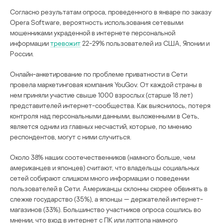
Согласно результатам опроса, проведенного в январе по заказу
Opera Software, вероятность использования сетевыми
мошенниками украденной в интернете персональной
информации
тревожит
22-29% пользователей из США, Японии и
России.
Онлайн-анкетирование по проблеме приватности в Сети
провела маркетинговая компания YouGov. От каждой страны в
нем приняли участие свыше 1000 взрослых (старше 18 лет)
представителей интернет-сообщества. Как выяснилось, потеря
контроля над персональными данными, выложенными в Сеть,
является одним из главных несчастий, которые, по мнению
респондентов, могут с ними случиться.
Около 38% наших соотечественников (намного больше, чем
американцев и японцев) считают, что владельцы социальных
сетей собирают слишком много информации о поведении
пользователей в Сети. Американцы склонны скорее обвинять в
слежке государство (35%), а японцы — держателей интернет-
магазинов (33%). Большинство участников опроса сошлись во
мнении, что вход в интернет с ПК или лэптопа намного