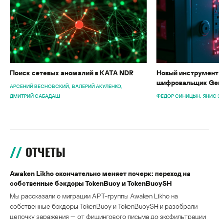
Поиск сетевых аномалий в KATA NDR
Новый инструмент 
шифровальщик Gen
АРСЕНИЙ ВЕСНОВСКИЙ
ВАЛЕРИЙ АКУЛЕНКО
ДМИТРИЙ САБАДАШ
ФЕДОР СИНИЦЫН
ЯНИС 
ОТЧЕТЫ
Awaken Likho окончательно меняет почерк: переход на
собственные бэкдоры TokenBuoy и TokenBuoySH
Мы рассказали о миграции APT-группы Awaken Likho на
собственные бэкдоры TokenBuoy и TokenBuoySH и разобрали
цепочку заражения — от фишингового письма до эксфильтрации