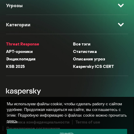
Угрозы
Категории
Threat Response
Все тэги
APT-хроники
Статистика
Энциклопедия
Описания угроз
KSB 2025
Kaspersky ICS CERT
* Facebook, Instagram, WhatsApp, Meta AI принадлежат компании Meta,
Мы используем файлы cookie, чтобы сделать работу с сайтом
признанной экстремистской организацией в России.
удобнее. Продолжая находиться на сайте, вы соглашаетесь с
© АО «Лаборатория Касперского», 2026.
этим. Подробную информацию о файлах cookie можно прочитать
здесь
.
Политика конфиденциальности
Terms of use
Лицензионное соглашение
ПРИНЯТЬ