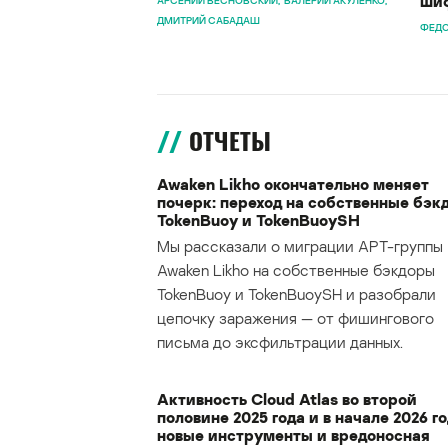
шиф
АРСЕНИЙ ВЕСНОВСКИЙ
ВАЛЕРИЙ АКУЛЕНКО
ДМИТРИЙ САБАДАШ
ФЕДО
ОТЧЕТЫ
Awaken Likho окончательно меняет
почерк: переход на собственные бэк
TokenBuoy и TokenBuoySH
Мы рассказали о миграции APT-группы
Awaken Likho на собственные бэкдоры
TokenBuoy и TokenBuoySH и разобрали
цепочку заражения — от фишингового
письма до эксфильтрации данных.
Активность Cloud Atlas во второй
половине 2025 года и в начале 2026 го
новые инструменты и вредоносная