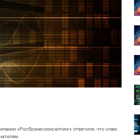
мпании «Росбизнесконсалтинг» ответили, что спам
чателям.