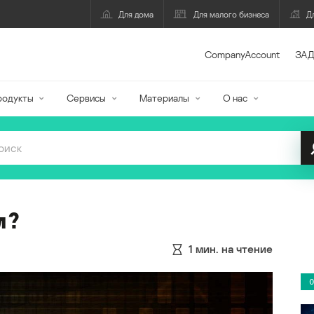
Для дома
Для малого бизнеса
Д
CompanyAccount
ЗАД
родукты
Сервисы
Материалы
О нас
м?
1
мин. на чтение