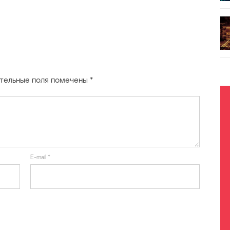
тельные поля помечены
*
E-mail
*