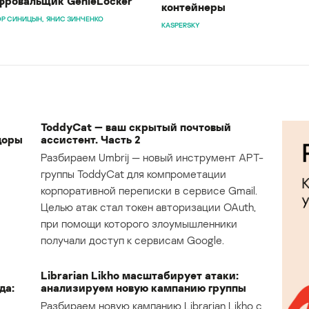
ровальщик GenieLocker
контейнеры
Р СИНИЦЫН
ЯНИС ЗИНЧЕНКО
KASPERSKY
ToddyCat — ваш скрытый почтовый
доры
ассистент. Часть 2
Разбираем Umbrij — новый инструмент APT-
группы ToddyCat для компрометации
корпоративной переписки в сервисе Gmail.
Целью атак стал токен авторизации OAuth,
при помощи которого злоумышленники
получали доступ к сервисам Google.
Librarian Likho масштабирует атаки:
да:
анализируем новую кампанию группы
Разбираем новую кампанию Librarian Likho с