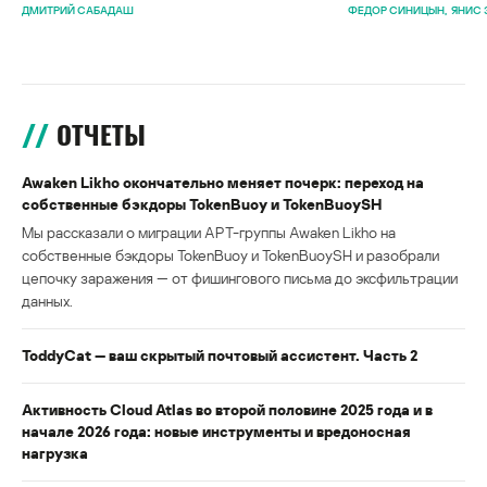
ДМИТРИЙ САБАДАШ
ФЕДОР СИНИЦЫН
ЯНИС 
ОТЧЕТЫ
Awaken Likho окончательно меняет почерк: переход на
собственные бэкдоры TokenBuoy и TokenBuoySH
Мы рассказали о миграции APT-группы Awaken Likho на
собственные бэкдоры TokenBuoy и TokenBuoySH и разобрали
цепочку заражения — от фишингового письма до эксфильтрации
данных.
ToddyCat — ваш скрытый почтовый ассистент. Часть 2
Активность Cloud Atlas во второй половине 2025 года и в
начале 2026 года: новые инструменты и вредоносная
нагрузка