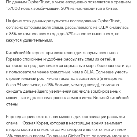
По данным CipherTrust, в мире ежедневно появляется в среднем
157000 новых зомби-машин. 20% из них находятся в Китае.
На фоне этих данных результаты исследования CipherTrust,
согласно которым доля спама, рассылаемого из США снизилась
с 86% летом прошлого года до 57% в апреле нынешнего, не
кажутся удивительными.
Китайский Интернет привлекателен для злоумышленников.
Гораздо спокойнее и удобнее рассылать спам из сетей, в
которых не предпринимаются серьезные меры безопасности, да
и пользователи менее грамотные, чем в США. Если еще учесть
стремительный рост числа таких пользователей (в январе из
было 94 миллиона, на 18% больше, чем год назад), то можно
ожидать дальнейшего увеличения как числа зомбированных
машин, так и доли спама, рассылаемого из-за Великой китайской
стены.
Еще одна привлекательная мишень для организации рассылки
спама – Южная Корея, которая в настоящее время занимает
второе место в списке стран-спамеров и является источником
16% спамовых писем. По данным CipherTrust, за восемь месяцев