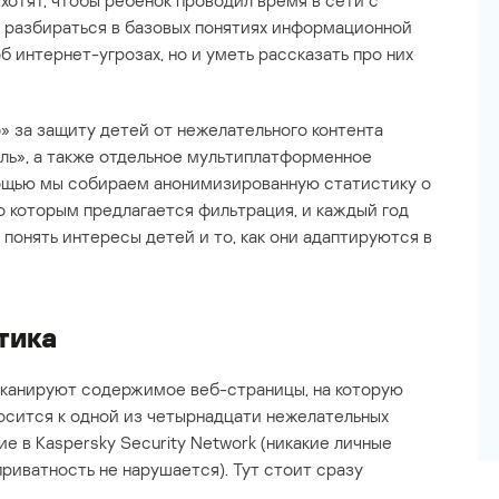
 хотят, чтобы ребенок проводил время в сети с
ко разбираться в базовых понятиях информационной
 интернет-угрозах, но и уметь рассказать про них
» за защиту детей от нежелательного контента
ль», а также отдельное мультиплатформенное
мощью мы собираем анонимизированную статистику о
по которым предлагается фильтрация, и каждый год
понять интересы детей и то, как они адаптируются в
тика
канируют содержимое веб-страницы, на которую
носится к одной из четырнадцати нежелательных
е в Kaspersky Security Network (никакие личные
риватность не нарушается). Тут стоит сразу