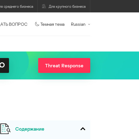
ля среднего бизнеса
Для крупного бизнеса
АТЬ ВОПРОС
Темная тема
Russian
Threat Response
Содержание