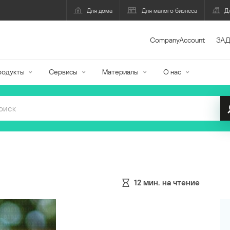
Для дома
Для малого бизнеса
Д
CompanyAccount
ЗАД
родукты
Сервисы
Материалы
О нас
12
мин. на чтение