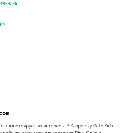
отехника
оры
сов
о иллюстрирует их интересы. В Kaspersky Safe Kids
ребенка в пяти разных системах: Bing, Google,