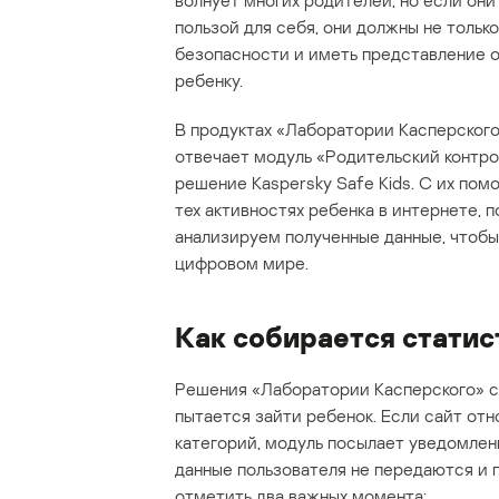
волнует многих родителей, но если они
пользой для себя, они должны не толь
безопасности и иметь представление об
ребенку.
В продуктах «Лаборатории Касперского
отвечает модуль «Родительский контро
решение Kaspersky Safe Kids. С их по
тех активностях ребенка в интернете, 
анализируем полученные данные, чтобы 
цифровом мире.
Как собирается статис
Решения «Лаборатории Касперского» с
пытается зайти ребенок. Если сайт от
категорий, модуль посылает уведомлени
данные пользователя не передаются и п
отметить два важных момента: