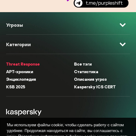
Угрозы
Категории
Threat Response
Все тэги
APT-хроники
Статистика
Энциклопедия
Описания угроз
KSB 2025
Kaspersky ICS CERT
* Facebook, Instagram, WhatsApp, Meta AI принадлежат компании Meta,
Мы используем файлы cookie, чтобы сделать работу с сайтом
признанной экстремистской организацией в России.
удобнее. Продолжая находиться на сайте, вы соглашаетесь с
© АО «Лаборатория Касперского», 2026.