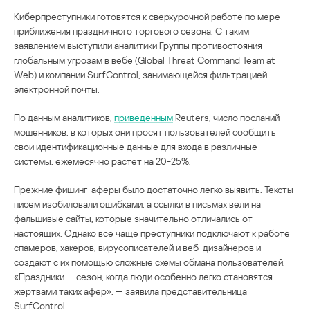
Киберпреступники готовятся к сверхурочной работе по мере
приближения праздничного торгового сезона. С таким
заявлением выступили аналитики Группы противостояния
глобальным угрозам в вебе (Global Threat Command Team at
Web) и компании SurfControl, занимающейся фильтрацией
электронной почты.
По данным аналитиков,
приведенным
Reuters, число посланий
мошенников, в которых они просят пользователей сообщить
свои идентификационные данные для входа в различные
системы, ежемесячно растет на 20-25%.
Прежние фишинг-аферы было достаточно легко выявить. Тексты
писем изобиловали ошибками, а ссылки в письмах вели на
фальшивые сайты, которые значительно отличались от
настоящих. Однако все чаще преступники подключают к работе
спамеров, хакеров, вирусописателей и веб-дизайнеров и
создают с их помощью сложные схемы обмана пользователей.
«Праздники — сезон, когда люди особенно легко становятся
жертвами таких афер», — заявила представительница
SurfControl.