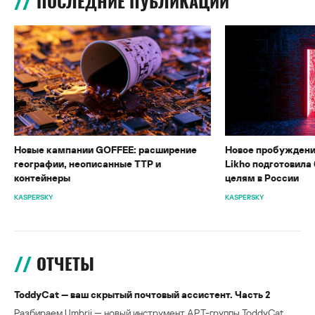
ПОСЛЕДНИЕ ПУБЛИКАЦИИ
Новые кампании GOFFEE: расширение
Новое пробуждени
географии, неописанные TTP и
Likho подготовила 
контейнеры
целям в России
KASPERSKY
KASPERSKY
ОТЧЕТЫ
ToddyCat — ваш скрытый почтовый ассистент. Часть 2
Разбираем Umbrij — новый инструмент APT-группы ToddyCat