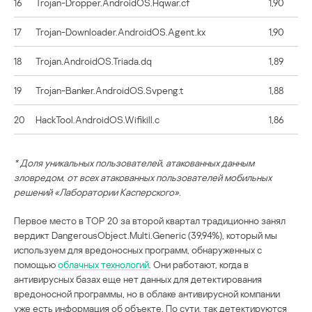
16
Trojan-Dropper.AndroidOS.Hqwar.cf
1,90
17
Trojan-Downloader.AndroidOS.Agent.kx
1,90
18
Trojan.AndroidOS.Triada.dq
1,89
19
Trojan-Banker.AndroidOS.Svpeng.t
1,88
20
HackTool.AndroidOS.Wifikill.c
1,86
* Доля уникальных пользователей, атакованных данным
зловредом, от всех атакованных пользователей мобильных
решений «Лаборатории Касперского».
Первое место в ТОР 20 за второй квартал традиционно занял
вердикт DangerousObject.Multi.Generic (39,94%), который мы
используем для вредоносных программ, обнаруженных с
помощью
облачных технологий
. Они работают, когда в
антивирусных базах еще нет данных для детектирования
вредоносной программы, но в облаке антивирусной компании
уже есть информация об объекте. По сути, так детектируются