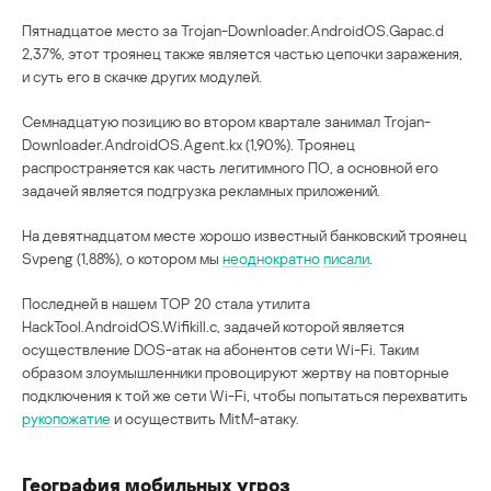
Пятнадцатое место за Trojan-Downloader.AndroidOS.Gapac.d
2,37%, этот троянец также является частью цепочки заражения,
и суть его в скачке других модулей.
Семнадцатую позицию во втором квартале занимал Trojan-
Downloader.AndroidOS.Agent.kx (1,90%). Троянец
распространяется как часть легитимного ПО, а основной его
задачей является подгрузка рекламных приложений.
На девятнадцатом месте хорошо известный банковский троянец
Svpeng (1,88%), о котором мы
неоднократно
писали
.
Последней в нашем ТОР 20 стала утилита
HackTool.AndroidOS.Wifikill.c, задачей которой является
осуществление DOS-атак на абонентов сети Wi-Fi. Таким
образом злоумышленники провоцируют жертву на повторные
подключения к той же сети Wi-Fi, чтобы попытаться перехватить
рукопожатие
и осуществить MitM-атаку.
География мобильных угроз