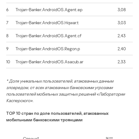
6
Trojan-Banker.AndroidOS.Agent.ep
3,08
7
Trojan-Banker.AndroidOS.Hqwar.t
3,03
8
Trojan-Banker.AndroidOS.Agent.cf
2,43
9
Trojan-Banker.AndroidOS.Regon.p
2,40
10
Trojan-Banker.AndroidOS.Asacub.ar
2,33
* Доля уникальных пользователей, атакованных данным
зловредом, от всех атакованных банковскими угрозами
пользователей мобильных защитных решений «Лаборатории
Касперского».
TOP 10 стран по доле пользователей, атакованных
мобильными банковскими троянцами
Страна*
%**