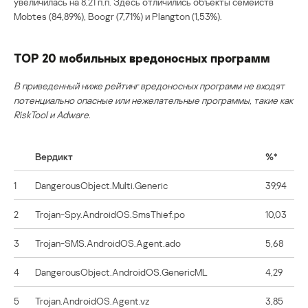
увеличилась на 8,21 п.п. Здесь отличились объекты семейств
Mobtes (84,89%), Boogr (7,71%) и Plangton (1,53%).
TOP 20 мобильных вредоносных программ
В приведенный ниже рейтинг вредоносных программ не входят
потенциально опасные или нежелательные программы, такие как
RiskTool и Adware.
Вердикт
%*
1
DangerousObject.Multi.Generic
39,94
2
Trojan-Spy.AndroidOS.SmsThief.po
10,03
3
Trojan-SMS.AndroidOS.Agent.ado
5,68
4
DangerousObject.AndroidOS.GenericML
4,29
5
Trojan.AndroidOS.Agent.vz
3,85