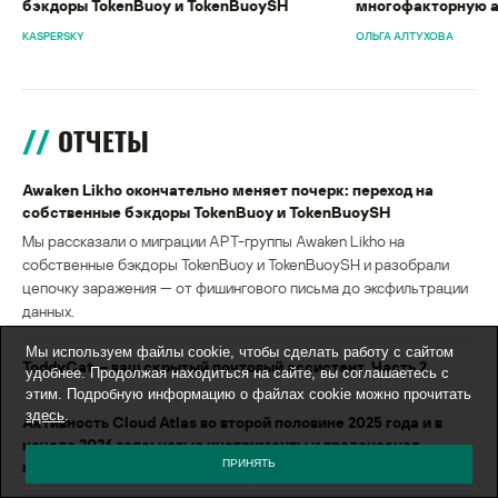
бэкдоры TokenBuoy и TokenBuoySH
многофакторную 
KASPERSKY
ОЛЬГА АЛТУХОВА
ОТЧЕТЫ
Awaken Likho окончательно меняет почерк: переход на
собственные бэкдоры TokenBuoy и TokenBuoySH
Мы рассказали о миграции APT-группы Awaken Likho на
собственные бэкдоры TokenBuoy и TokenBuoySH и разобрали
цепочку заражения — от фишингового письма до эксфильтрации
данных.
Мы используем файлы cookie, чтобы сделать работу с сайтом
ToddyCat — ваш скрытый почтовый ассистент. Часть 2
удобнее. Продолжая находиться на сайте, вы соглашаетесь с
этим. Подробную информацию о файлах cookie можно прочитать
здесь
.
Активность Cloud Atlas во второй половине 2025 года и в
начале 2026 года: новые инструменты и вредоносная
ПРИНЯТЬ
нагрузка