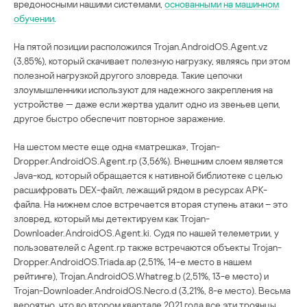
вредоносными нашими системами,
основанными на машинном
обучении
.
На пятой позиции расположился Trojan.AndroidOS.Agent.vz
(3,85%), который скачивает полезную нагрузку, являясь при этом
полезной нагрузкой другого зловреда. Такие цепочки
злоумышленники используют для надежного закрепления на
устройстве — даже если жертва удалит одно из звеньев цепи,
другое быстро обеспечит повторное заражение.
На шестом месте еще одна «матрешка», Trojan-
Dropper.AndroidOS.Agent.rp (3,56%). Внешним слоем является
Java-код, который обращается к нативной библиотеке с целью
расшифровать DEX-файл, лежащий рядом в ресурсах APK-
файла. На нижнем слое встречается вторая ступень атаки – это
зловред, который мы детектируем как Trojan-
Downloader.AndroidOS.Agent.ki. Судя по нашей телеметрии, у
пользователей с Agent.rp также встречаются объекты Trojan-
Dropper.AndroidOS.Triada.ap (2,51%, 14-е место в нашем
рейтинге), Trojan.AndroidOS.Whatreg.b (2,51%, 13-е место) и
Trojan-Downloader.AndroidOS.Necro.d (3,21%, 8-е место). Весьма
вероятно, что во втором квартале 2021 года все эти троянцы