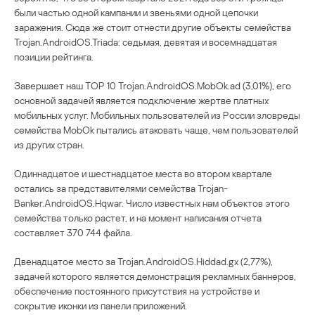
были частью одной кампании и звеньями одной цепочки
заражения. Сюда же стоит отнести другие объекты семейства
Trojan.AndroidOS.Triada: седьмая, девятая и восемнадцатая
позиции рейтинга.
Завершает наш ТОР 10 Trojan.AndroidOS.MobOk.ad (3,01%), его
основной задачей является подключение жертве платных
мобильных услуг. Мобильных пользователей из России зловреды
семейства MobOk пытались атаковать чаще, чем пользователей
из других стран.
Одиннадцатое и шестнадцатое места во втором квартале
остались за представителями семейства Trojan-
Banker.AndroidOS.Hqwar. Число известных нам объектов этого
семейства только растет, и на момент написания отчета
составляет 370 744 файла.
Двенадцатое место за Trojan.AndroidOS.Hiddad.gx (2,77%),
задачей которого является демонстрация рекламных баннеров,
обеспечение постоянного присутствия на устройстве и
сокрытие иконки из панели приложений.