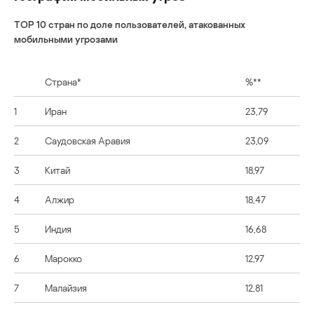
TOP 10 стран по доле пользователей, атакованных
мобильными угрозами
Страна*
%**
1
Иран
23,79
2
Саудовская Аравия
23,09
3
Китай
18,97
4
Алжир
18,47
5
Индия
16,68
6
Марокко
12,97
7
Малайзия
12,81