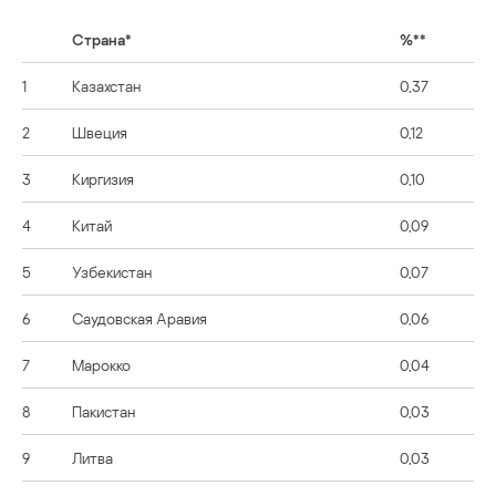
Страна*
%**
1
Казахстан
0,37
2
Швеция
0,12
3
Киргизия
0,10
4
Китай
0,09
5
Узбекистан
0,07
6
Саудовская Аравия
0,06
7
Марокко
0,04
8
Пакистан
0,03
9
Литва
0,03