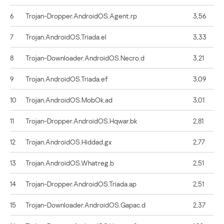
6
Trojan-Dropper.AndroidOS.Agent.rp
3,56
7
Trojan.AndroidOS.Triada.el
3,33
8
Trojan-Downloader.AndroidOS.Necro.d
3,21
9
Trojan.AndroidOS.Triada.ef
3,09
10
Trojan.AndroidOS.MobOk.ad
3,01
11
Trojan-Dropper.AndroidOS.Hqwar.bk
2,81
12
Trojan.AndroidOS.Hiddad.gx
2,77
13
Trojan.AndroidOS.Whatreg.b
2,51
14
Trojan-Dropper.AndroidOS.Triada.ap
2,51
15
Trojan-Downloader.AndroidOS.Gapac.d
2,37