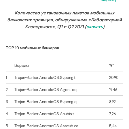
Количество установочных пакетов мобильных
банковских троянцев, обнаруженных «Лабораторией
Касперского», Q1 и Q2 2021 (
скачать
)
ТОР 10 мобильных банкеров
Вердикт
%*
1
Trojan-Banker.AndroidOS.Svpeng.t
20,90
2
Trojan-Banker.AndroidOS.Agent.eq
19,46
3
Trojan-Banker.AndroidOS.Svpeng.q
8,92
4
Trojan-Banker.AndroidOS.Anubis.t
7,26
5
Trojan-Banker.AndroidOS.Asacub.ce
5,44