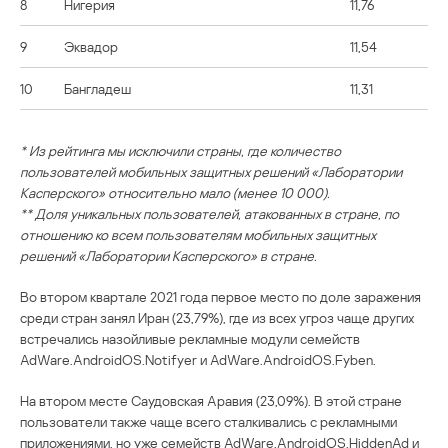
8
Нигерия
11,76
9
Эквадор
11,54
10
Бангладеш
11,31
* Из рейтинга мы исключили страны, где количество
пользователей мобильных защитных решений «Лаборатории
Касперского» относительно мало (менее 10 000).
** Доля уникальных пользователей, атакованных в стране, по
отношению ко всем пользователям мобильных защитных
решений «Лаборатории Касперского» в стране.
Во втором квартале 2021 года первое место по доле заражения
среди стран занял Иран (23,79%), где из всех угроз чаще других
встречались назойливые рекламные модули семейств
AdWare.AndroidOS.Notifyer и AdWare.AndroidOS.Fyben.
На втором месте Саудовская Аравия (23,09%). В этой стране
пользователи также чаще всего сталкивались с рекламными
приложениями, но уже семейств AdWare.AndroidOS.HiddenAd и