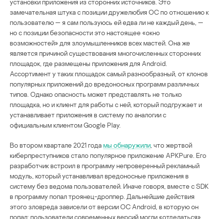
установки приложения из сторонних источников. Это
замечательная штука с позиции дружелюбия ОС по отношению к
пользователю — я сам пользуюсь ей едва ли не каждый день, —
но с позиции безопасности это настоящее «окно
возможностей» для злоумышленников всех мастей. Она же
является причиной существования многочисленных сторонних
площадок, где размещены приложения для Android.
Ассортимент у таких площадок самый разнообразный, от клонов
популярных приложений до вредоносных программ различных
типов. Однако опасность может представлять не только
площадка, но и клиент для работы с ней, который подгружает и
устанавливает приложения в систему по аналогии с
официальным клиентом Google Play.
Во втором квартале 2021 года
мы обнаружили
, что жертвой
киберпреступников стало популярное приложение APKPure. Его
разработчик встроил в программу непроверенный рекламный
модуль, который устанавливал вредоносные приложения в
систему без ведома пользователей. Иначе говоря, вместе с SDK
в программу попал троянец-дроппер. Дальнейшие действия
этого зловреда зависели от версии ОС Android, в которую он
попал: пользователи современных версий могли «отделаться»