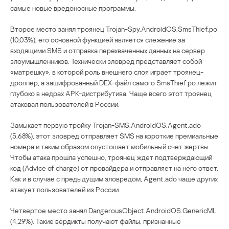
самые новые вредоносные программы.
Второе место занял троянец Trojan-Spy.AndroidOS.SmsThief.po
(10,03%), его основной функцией является слежение за
входящими SMS и отправка перехваченных данных на сервер
злоумышленников. Технически зловред представляет собой
«матрешку», в которой роль внешнего слоя играет троянец-
дроппер, а зашифрованный DEX-файл самого SmsThief.po лежит
глубоко в недрах APK-дистрибутива. Чаще всего этот троянец
атаковал пользователей в России.
Замыкает первую тройку Trojan-SMS.AndroidOS.Agent.ado
(5,68%), этот зловред отправляет SMS на короткие премиальные
номера и таким образом опустошает мобильный счет жертвы.
Чтобы атака прошла успешно, троянец ждет подтверждающий
код (Advice of charge) от провайдера и отправляет на него ответ.
Как и в случае с предыдущим зловредом, Agent.ado чаще других
атакует пользователей из России.
Четвертое место занял DangerousObject.AndroidOS.GenericML
(4,29%). Такие вердикты получают файлы, признанные