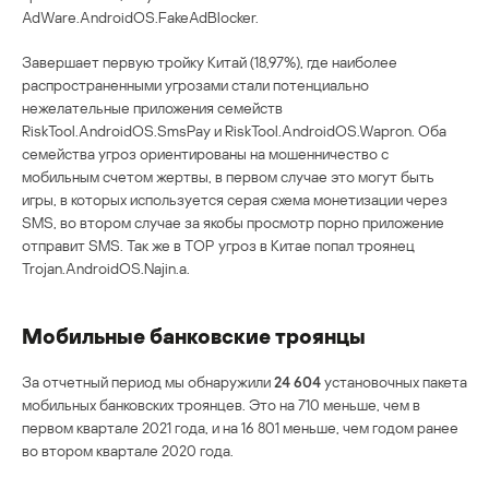
AdWare.AndroidOS.FakeAdBlocker.
Завершает первую тройку Китай (18,97%), где наиболее
распространенными угрозами стали потенциально
нежелательные приложения семейств
RiskTool.AndroidOS.SmsPay и RiskTool.AndroidOS.Wapron. Оба
семейства угроз ориентированы на мошенничество с
мобильным счетом жертвы, в первом случае это могут быть
игры, в которых используется серая схема монетизации через
SMS, во втором случае за якобы просмотр порно приложение
отправит SMS. Так же в ТОP угроз в Китае попал троянец
Trojan.AndroidOS.Najin.a.
Мобильные банковские троянцы
За отчетный период мы обнаружили
24 604
установочных пакета
мобильных банковских троянцев. Это на 710 меньше, чем в
первом квартале 2021 года, и на 16 801 меньше, чем годом ранее
во втором квартале 2020 года.