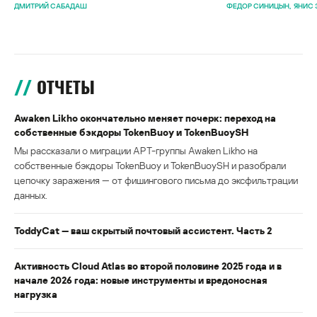
ДМИТРИЙ САБАДАШ
ФЕДОР СИНИЦЫН
ЯНИС 
ОТЧЕТЫ
Awaken Likho окончательно меняет почерк: переход на
собственные бэкдоры TokenBuoy и TokenBuoySH
Мы рассказали о миграции APT-группы Awaken Likho на
собственные бэкдоры TokenBuoy и TokenBuoySH и разобрали
цепочку заражения — от фишингового письма до эксфильтрации
данных.
ToddyCat — ваш скрытый почтовый ассистент. Часть 2
Активность Cloud Atlas во второй половине 2025 года и в
начале 2026 года: новые инструменты и вредоносная
нагрузка