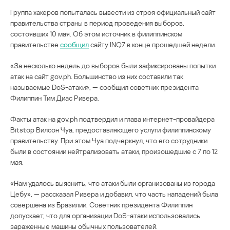
Группа хакеров попыталась вывести из строя официальный сайт
правительства страны в период проведения выборов,
состоявших 10 мая. Об этом источник в филиппинском
правительстве
сообщил
сайту INQ7 в конце прошедшей недели.
«За несколько недель до выборов были зафиксированы попытки
атак на сайт gov.ph. Большинство из них составили так
называемые DoS-атаки», — сообщил советник президента
Филиппин Тим Диас Ривера.
Факты атак на gov.ph подтвердил и глава интернет-провайдера
Bitstop Вилсон Чуа, предоставляющего услуги филиппинскому
правительству. При этом Чуа подчеркнул, что его сотрудники
были в состоянии нейтрализовать атаки, произошедшие с 7 по 12
мая.
«Нам удалось выяснить, что атаки были организованы из города
Цебу», — рассказал Ривера и добавил, что часть нападений была
совершена из Бразилии. Советник президента Филиппин
допускает, что для организации DoS-атаки использовались
зараженные машины обычных пользователей.