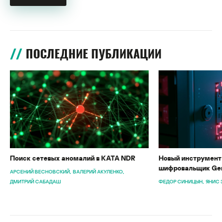
ПОСЛЕДНИЕ ПУБЛИКАЦИИ
Поиск сетевых аномалий в KATA NDR
Новый инструмент 
шифровальщик Gen
АРСЕНИЙ ВЕСНОВСКИЙ
ВАЛЕРИЙ АКУЛЕНКО
ДМИТРИЙ САБАДАШ
ФЕДОР СИНИЦЫН
ЯНИС 