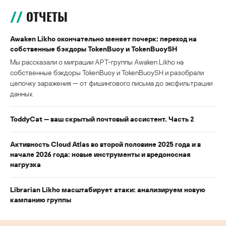
ОТЧЕТЫ
Awaken Likho окончательно меняет почерк: переход на
собственные бэкдоры TokenBuoy и TokenBuoySH
Мы рассказали о миграции APT-группы Awaken Likho на
собственные бэкдоры TokenBuoy и TokenBuoySH и разобрали
цепочку заражения — от фишингового письма до эксфильтрации
данных.
ToddyCat — ваш скрытый почтовый ассистент. Часть 2
Активность Cloud Atlas во второй половине 2025 года и в
начале 2026 года: новые инструменты и вредоносная
нагрузка
Librarian Likho масштабирует атаки: анализируем новую
кампанию группы