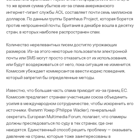
то же время сумма убытков из-за спама американского
интернет-гигант службы AOL составляет почти семь миллионов
долларов. По данным группы Spamhaus Project, которая борется
против непрошенной почты, Британия в декабре вошла в десятку
стран, в которых наиболее распространен спам.
Количество нерелевантных писем достигло угрожающих
размеров. Из-за этого некоторые пользователи электронной
почты или SMS могут просто отказаться от их использования,
или будут воздерживаться от него, пока ситуация не изменится.
Комиссия убеждает коммерсантов ввести кодекс поведения,
который запретил бы определенные методы.
Известно, что большая часть спама приходит из-за границ ЕС.
Комиссия предлагает странам-участницам союза объединить
усилия в международном сотрудничестве, чтобы искоренить его
источники. Филипп Уокер (Philippe Wacker), генеральный
секретать European Multimedia Forum, полагает, что спамеры
должны преследоваться по суду в тех странах, где они
находятся. Единственный способ решить проблему — оказывать
давление на страны, которые тоже заинтересованы в