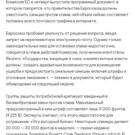
Комиссия ЕС в четверг выпустила программный документ, в
котором говорится, что правительства Евросоюза должны
ужесточить санкции против спама, чей объем сейчас составляет
половину всего почтового трафика в интернете.
Евросоюз пробовал увильнуть от решения вопроса, введя
запрет на нерелевантную электронную почту. Однако только
законодательных мер для остановки спама недостаточно,
говорится в плане действий Комиссии, полученном агентством
Reuters. «Государства, входящие в союз, и компетентные власти
должны : создать адекватные возможности для возмещения
ущерба и предусмотреть реальные санкции, включая штрафы и
уголовные наказания «, — сказано в документе, который будет
обнародован на следующей неделе.
Группы защиты потребителей критикуют введенный в
Великобритании закон против спама. Максимальный
предусмотренный в нем штраф составляет лишь 5 000 фунтов
(9 225 $). Эксперты считают, что этого недостаточно для
устрашения. «Это выгодный бизнес. Некоторые спамеры делают
20 000 — 30 000 фунтов в неделю», — сказал недавно
основатель Spamhaus Project Стив Линфорд (Steve Linford). В