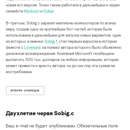
новая его версия. Точно также работали в дальнейшем и черви
семейств
Mydoom
и
Sober
.
В-третьих, Sobig.c заразил миллионы компьютеров по всему
миру, создав одну из крупнейших бот-сетей, которая была
использована в дальнейшем для запуска новых вариантов, один
из которых, а именно
Sobig.f
, стал первым вирусом в истории
(вместе с
Lovesan
), за поимку автора которого было обьявлено
денежное вознаграждение. Компания Microsoft пообещала
выплатить 500 тыс. долларов за любую информацию, которая
может привести к аресту автора, но до сих пор эта сумма не
востребована.
ИСТОРИЯ ЗЛОВРЕДОВ
Двухлетие червя Sobig.c
Ваш e-mail не будет опубликован.
Обязательные поля