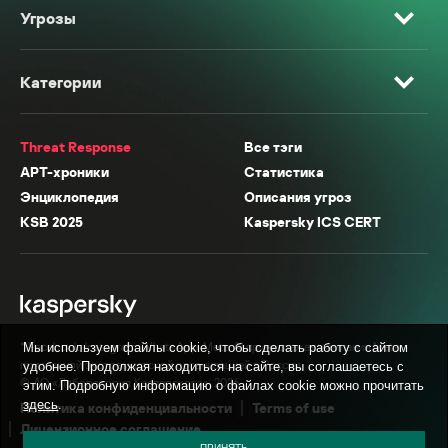
Угрозы
Категории
Threat Response
Все тэги
APT-хроники
Статистика
Энциклопедия
Описания угроз
KSB 2025
Kaspersky ICS CERT
* Facebook, Instagram, WhatsApp, Meta AI принадлежат компании Meta,
Мы используем файлы cookie, чтобы сделать работу с сайтом
признанной экстремистской организацией в России.
удобнее. Продолжая находиться на сайте, вы соглашаетесь с
© АО «Лаборатория Касперского», 2026.
этим. Подробную информацию о файлах cookie можно прочитать
здесь
.
Политика конфиденциальности
Terms of use
Лицензионное соглашение
ПРИНЯТЬ