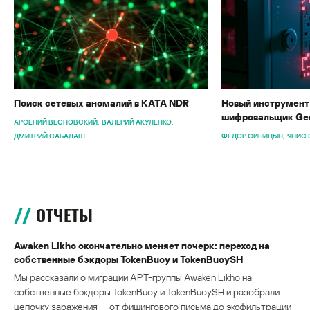
Поиск сетевых аномалий в KATA NDR
Новый инструмент 
шифровальщик Gen
АРСЕНИЙ ВЕСНОВСКИЙ
ВАЛЕРИЙ АКУЛЕНКО
ДМИТРИЙ САБАДАШ
ФЕДОР СИНИЦЫН
ЯНИС 
ОТЧЕТЫ
Awaken Likho окончательно меняет почерк: переход на
собственные бэкдоры TokenBuoy и TokenBuoySH
Мы рассказали о миграции APT-группы Awaken Likho на
собственные бэкдоры TokenBuoy и TokenBuoySH и разобрали
цепочку заражения — от фишингового письма до эксфильтрации