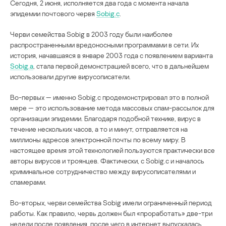
Сегодня, 2 июня, исполняется два года с момента начала
эпидемии почтового червя
Sobig.c
.
Черви семейства Sobig в 2003 году были наиболее
распространенными вредоносными программами в сети. Их
история, начавшаяся в январе 2003 года с появлением варианта
Sobig.a
, стала первой демонстрацией всего, что в дальнейшем
использовали другие вирусописатели.
Во-первых — именно Sobig.c продемонстрировал это в полной
мере — это использование метода массовых спам-рассылок для
организации эпидемии. Благодаря подобной технике, вирус в
течение нескольких часов, а то и минут, отправляется на
миллионы адресов электронной почты по всему миру. В
настоящее время этой технологией пользуются практически все
авторы вирусов и троянцев. Фактически, с Sobig.c и началось
криминальное сотрудничество между вирусописателями и
спамерами.
Во-вторых, черви семейства Sobig имели ограниченный период
работы. Как правило, червь должен был «проработать» две-три
недели после появления, после чего в интернет выпускалась