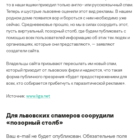
то в наши ящики приходил только англо- или русскоязычный спам.
Теперь и шустрые львовяне оценили этот вид рекламы. В нашем
родном доме появился вор и бороться с ним необходимо уже
сейчас. Средневековье прошло, но мы в силах соорудить этот,
пусть виртуальный, позорный столб, где будем публиковать с
помощью всех пользователей информацию об этих тех людях и
организациях, которые они представляют», — заявляют
создатели сайта.
Владельцы сайта призывают пересылать им новый спам,
который приходит от львовских фирм и надеются, что такая
форма публичного презрения «будет предостережением для
всех, кто собирается прибегнуть к паразитической рекламе».
Источник:
www.liga.net
Для львовских спамеров соорудили
«позорный столб»
Ваш e-mail не будет опубликован.
Обязательные поля