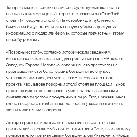
Теперь список львовских спамеров будет публиковаться на
специальной странице в Интернете с названием «Ганебний
стовп» («Позорный столб»). На «столбе» для публичного
бичевания будут вывешивать полную публично доступную
информацию о людях или фирмах, которые причастны к этому
способу рекламы.
«Позорный столб», согласно историческим сведениям,
использовался как наказание для преступников в 16-19 веках в
Западной Европе. Человека, совершившего преступление
привязывали к столбу, который в большинстве случаев
устанавливали в людном месте. Как утверждают авторы
проекта, «во Львове позорный столб стоял на площади Рынок,
прохожие имели полное право глумиться над наказанным и
считали своим долгом плюнуть ему в лицо. Люди, оказавшиеся
около позорного столба навсегда теряли уважение и до конца
жизни жили с этим позором».
Авторы проекта акцентируют внимание на том, что спам,
приносящий огромные убытки не только всей Сети, но и каждому
пользователю, признан самым большим злом Интернета. «Когда-