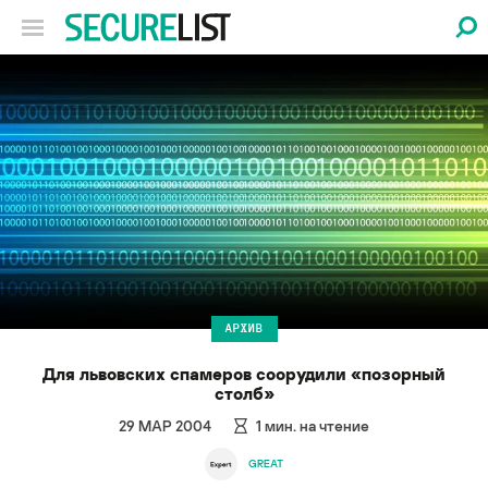
АРХИВ
Для львовских спамеров соорудили «позорный
столб»
29 МАР 2004
1
мин. на чтение
GREAT