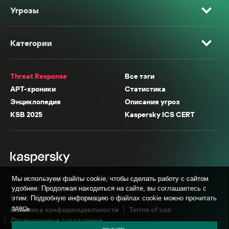
Угрозы
Категории
Threat Response
Все тэги
APT-хроники
Статистика
Энциклопедия
Описания угроз
KSB 2025
Kaspersky ICS CERT
* Facebook, Instagram, WhatsApp, Meta AI принадлежат компании Meta,
Мы используем файлы cookie, чтобы сделать работу с сайтом
признанной экстремистской организацией в России.
удобнее. Продолжая находиться на сайте, вы соглашаетесь с
© АО «Лаборатория Касперского», 2026.
этим. Подробную информацию о файлах cookie можно прочитать
здесь
.
Политика конфиденциальности
Terms of use
Лицензионное соглашение