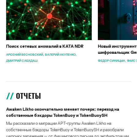
Поиск сетевых аномалий в KATA NDR
Новый инструмент 
шифровальщик Gen
АРСЕНИЙ ВЕСНОВСКИЙ
ВАЛЕРИЙ АКУЛЕНКО
ДМИТРИЙ САБАДАШ
ФЕДОР СИНИЦЫН
ЯНИС 
ОТЧЕТЫ
Awaken Likho окончательно меняет почерк: переход на
собственные бэкдоры TokenBuoy и TokenBuoySH
Мы рассказали о миграции APT-группы Awaken Likho на
собственные бэкдоры TokenBuoy и TokenBuoySH и разобрали
цепочку заражения — от фишингового письма до эксфильтрации