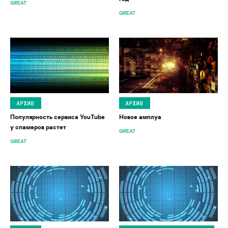
GREAT
GREAT
АРХИВ
АРХИВ
Популярность сервиса YouTube
Новое амплуа
у спамеров растет
GREAT
GREAT