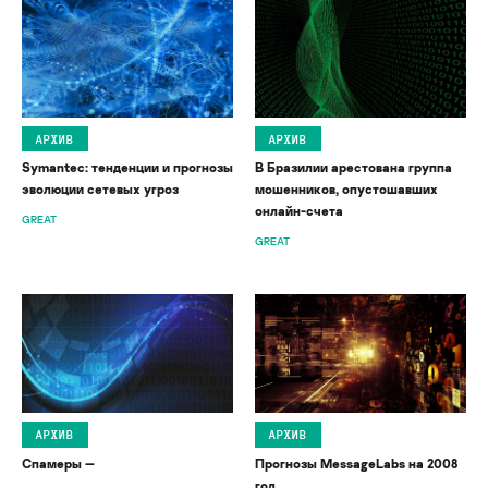
АРХИВ
АРХИВ
Symantec: тенденции и прогнозы
В Бразилии арестована группа
эволюции сетевых угроз
мошенников, опустошавших
онлайн-счета
GREAT
GREAT
АРХИВ
АРХИВ
Спамеры —
Прогнозы MessageLabs на 2008
год