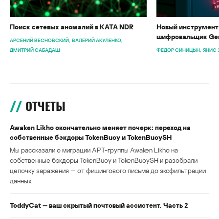
Поиск сетевых аномалий в KATA NDR
Новый инструмент 
шифровальщик Gen
АРСЕНИЙ ВЕСНОВСКИЙ
ВАЛЕРИЙ АКУЛЕНКО
ДМИТРИЙ САБАДАШ
ФЕДОР СИНИЦЫН
ЯНИС 
ОТЧЕТЫ
Awaken Likho окончательно меняет почерк: переход на
собственные бэкдоры TokenBuoy и TokenBuoySH
Мы рассказали о миграции APT-группы Awaken Likho на
собственные бэкдоры TokenBuoy и TokenBuoySH и разобрали
цепочку заражения — от фишингового письма до эксфильтрации
данных.
ToddyCat — ваш скрытый почтовый ассистент. Часть 2