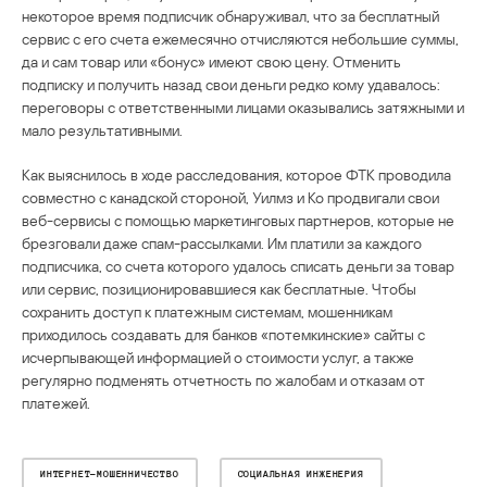
некоторое время подписчик обнаруживал, что за бесплатный
сервис с его счета ежемесячно отчисляются небольшие суммы,
да и сам товар или «бонус» имеют свою цену. Отменить
подписку и получить назад свои деньги редко кому удавалось:
переговоры с ответственными лицами оказывались затяжными и
мало результативными.
Как выяснилось в ходе расследования, которое ФТК проводила
совместно с канадской стороной, Уилмз и Ко продвигали свои
веб-сервисы с помощью маркетинговых партнеров, которые не
брезговали даже спам-рассылками. Им платили за каждого
подписчика, со счета которого удалось списать деньги за товар
или сервис, позиционировавшиеся как бесплатные. Чтобы
сохранить доступ к платежным системам, мошенникам
приходилось создавать для банков «потемкинские» сайты с
исчерпывающей информацией о стоимости услуг, а также
регулярно подменять отчетность по жалобам и отказам от
платежей.
ИНТЕРНЕТ-МОШЕННИЧЕСТВО
СОЦИАЛЬНАЯ ИНЖЕНЕРИЯ