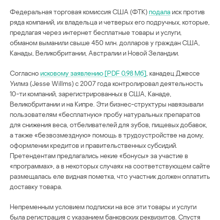
Федеральная торговая комиссия США (ФТК)
подала
иск против
ряда компаний, их владельца и четверых его подручных, которые,
предлагая через интернет бесплатные товары и услуги,
обманом выманили свыше 450 млн. долларов у граждан США,
Канады, Великобритании, Австралии и Новой Зеландии.
Согласно
исковому заявлению [PDF 0,98 Мб]
, канадец Джессе
Уилмз (Jesse Willms) с 2007 года контролировал деятельность
10-ти компаний, зарегистрированных в США, Канаде,
Великобритании и на Кипре. Эти бизнес-структуры навязывали
пользователям «бесплатную» пробу натуральных препаратов
для снижения веса, отбеливателей для зубов, пищевых добавок,
а также «безвозмездную» помощь в трудоустройстве на дому,
оформлении кредитов и правительственных субсидий.
Претендентам предлагались некие «бонусы» за участие в
«программах», а в некоторых случаях на соответствующем сайте
размещалась еле видная пометка, что участник должен оплатить
доставку товара.
Непременным условием подписки на все эти товары и услуги
была регистрация с указанием банковских реквизитов. Спустя