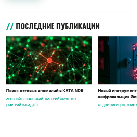
ПОСЛЕДНИЕ ПУБЛИКАЦИИ
Поиск сетевых аномалий в KATA NDR
Новый инструмент 
шифровальщик Gen
АРСЕНИЙ ВЕСНОВСКИЙ
ВАЛЕРИЙ АКУЛЕНКО
ДМИТРИЙ САБАДАШ
ФЕДОР СИНИЦЫН
ЯНИС 