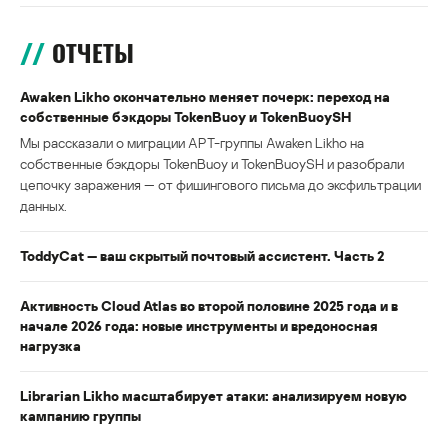
ОТЧЕТЫ
Awaken Likho окончательно меняет почерк: переход на
собственные бэкдоры TokenBuoy и TokenBuoySH
Мы рассказали о миграции APT-группы Awaken Likho на
собственные бэкдоры TokenBuoy и TokenBuoySH и разобрали
цепочку заражения — от фишингового письма до эксфильтрации
данных.
ToddyCat — ваш скрытый почтовый ассистент. Часть 2
Активность Cloud Atlas во второй половине 2025 года и в
начале 2026 года: новые инструменты и вредоносная
нагрузка
Librarian Likho масштабирует атаки: анализируем новую
кампанию группы