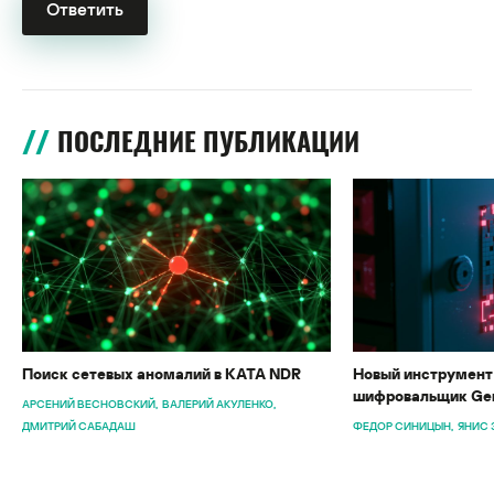
ПОСЛЕДНИЕ ПУБЛИКАЦИИ
Поиск сетевых аномалий в KATA NDR
Новый инструмент 
шифровальщик Gen
АРСЕНИЙ ВЕСНОВСКИЙ
ВАЛЕРИЙ АКУЛЕНКО
ДМИТРИЙ САБАДАШ
ФЕДОР СИНИЦЫН
ЯНИС 