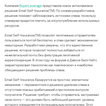
Компания
BuyerLeverage
представила новое антиспамовое
решение Email Self-Insurance(TM). По словам разработчиков,
решение поможет заблокировать источники спама, поскольку
спамерам придется платить за злоупотребление используемых
ресурсов.
Email Self-Insurance(TM) позволит легитимным отправителям
пользоваться почтой бесплатно, а спам сделает экономически
невыгодным. Разработчики уверены, что это единственное
решение, которое позволит полностью избавиться от
нежелательной почты без фильтрации легитимной
корреспонденции. В этом году на форуме в Давосе Билл Гейтс
охарактеризовал технологию как «магическое» и «наиболее
обещающее» решение проблемы спама.
Email Self-Insurance базируется на простом, элегантном
механизме — перманентном и дешевом удалении спама в
отсутствии ложных срабатываний и при полном контроле
получателя. Решение требует, чтобы отправитель застраховал
свою почту — это должен быть небольшой депозит, уровень
которого определяется потенциальным получателем. Этот