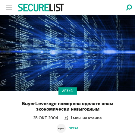
АРХИВ
BuyerLeverage намерена сделать спам
экономически невыгодным
25 ОКТ 2004
1
мин. на чтение
GREAT