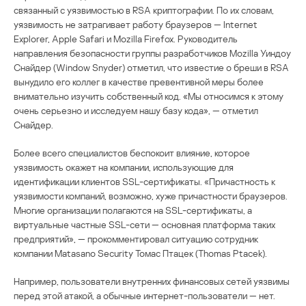
связанный с уязвимостью в RSA криптографии. По их словам,
уязвимость не затрагивает работу браузеров — Internet
Explorer, Apple Safari и Mozilla Firefox. Руководитель
направления безопасности группы разработчиков Mozilla Уиндоу
Снайдер (Window Snyder) отметил, что известие о бреши в RSA
вынудило его коллег в качестве превентивной меры более
внимательно изучить собственный код. «Мы относимся к этому
очень серьезно и исследуем нашу базу кода», — отметил
Снайдер.
Более всего специалистов беспокоит влияние, которое
уязвимость окажет на компании, использующие для
идентификации клиентов SSL-сертификаты. «Причастность к
уязвимости компаний, возможно, хуже причастности браузеров.
Многие организации полагаются на SSL-сертификаты, а
виртуальные частные SSL-сети — основная платформа таких
предприятий», — прокомментировал ситуацию сотрудник
компании Matasano Security Томас Птацек (Thomas Ptacek).
Например, пользователи внутренних финансовых сетей уязвимы
перед этой атакой, а обычные интернет-пользователи — нет.