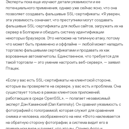
Эксперты пока еще изучают детали уязвимости и ее
потенциального применения, однако уже сейчас ясно, что она
позволяет создавать фальшивые SSL-сертификаты. «Я уверен,
эта уязвимость означает, что преступники могут создавать
фальшивые SSL-сертификаты для любых сайтов, загружать их на
сервер в Болгарии и обходить систему идентификации
некоторых браузеров. Это непохоже на типичную атаку, потому
что может быть применено и оффлайне — любой может наладить
торговлю фальшивыми сертификатами и продавать их как
ворованные автомагнитолы. Единственное, что требуется для
такой торговли — это умение настроить веб-сервер», — заявил
Птацек.
«Если у вас есть SSL-сертификаты на клиентской стороне,
которые вы проверяете на сервере, у вас есть и проблема. Она
существует только в рамках клиентских приложений,
работающих в среде OpenSSL», — полагает независимый
эксперт Дэн Каминский (Dan Kaminsky). Он сравнил уязвимость с
фотографией с голограммой, которая служит для сравнения
снимка и человека, изображенного на нем: «Фото наклеивается
на обратную сторону фотографии, а система видит его в
правильном виде и думает, что это вы. Однако фото и