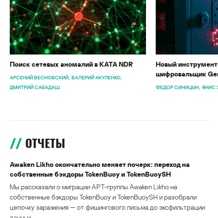
Поиск сетевых аномалий в KATA NDR
Новый инструмент 
шифровальщик Gen
АРСЕНИЙ ВЕСНОВСКИЙ
ВАЛЕРИЙ АКУЛЕНКО
ДМИТРИЙ САБАДАШ
ФЕДОР СИНИЦЫН
ЯНИС 
ОТЧЕТЫ
Awaken Likho окончательно меняет почерк: переход на
собственные бэкдоры TokenBuoy и TokenBuoySH
Мы рассказали о миграции APT-группы Awaken Likho на
собственные бэкдоры TokenBuoy и TokenBuoySH и разобрали
цепочку заражения — от фишингового письма до эксфильтрации
данных.