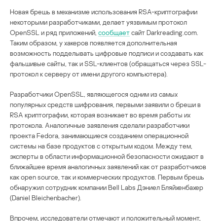
Новая брешь в механизме использования RSA-криптографии
некоторыми разработчиками, делает уязвимым протокол
OpenSSL и ряд приложений,
сообщает
сайт Darkreading.com.
Таким образом, у хакеров появляется дополнительная
возможность подделывать цифровые подписи и создавать как
фальшивые сайты, так и SSL-клиентов (обращаться через SSL-
протокол к серверу от имени другого компьютера).
Разработчики OpenSSL, являющегося одним из самых
популярных средств шифрования, первыми заявили о бреши в
RSA криптографии, которая возникает во время работы их
протокола. Аналогичные заявления сделали разработчики
проекта Fedora, занимающиеся созданием операционной
системы на базе продуктов с открытым кодом. Между тем,
эксперты в области информационной безопасности ожидают в
ближайшее время аналогичных заявлений как от разработчиков
как open source, так и коммерческих продуктов. Первым брешь
обнаружил сотрудник компании Bell Labs Дэниел Бляйхенбахер
(Daniel Bleichenbacher).
Впрочем, исследователи отмечают и положительный момент,