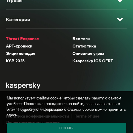
Угрозы
Категории
Threat Response
Все тэги
APT-хроники
Статистика
Энциклопедия
Описания угроз
KSB 2025
Kaspersky ICS CERT
* Facebook, Instagram, WhatsApp, Meta AI принадлежат компании Meta,
Мы используем файлы cookie, чтобы сделать работу с сайтом
признанной экстремистской организацией в России.
удобнее. Продолжая находиться на сайте, вы соглашаетесь с
© АО «Лаборатория Касперского», 2026.
этим. Подробную информацию о файлах cookie можно прочитать
здесь
.
Политика конфиденциальности
Terms of use
Лицензионное соглашение
ПРИНЯТЬ