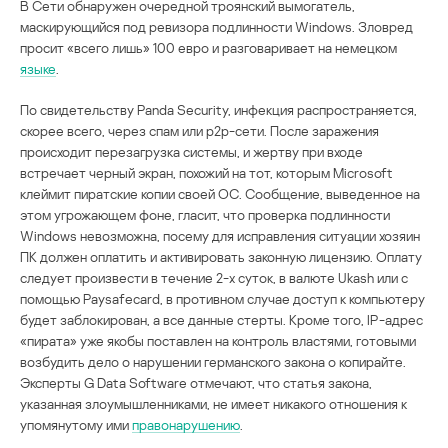
В Сети обнаружен очередной троянский вымогатель,
маскирующийся под ревизора подлинности Windows. Зловред
просит «всего лишь» 100 евро и разговаривает на немецком
языке
.
По свидетельству Panda Security, инфекция распространяется,
скорее всего, через спам или р2р-сети. После заражения
происходит перезагрузка системы, и жертву при входе
встречает черный экран, похожий на тот, которым Microsoft
клеймит пиратские копии своей ОС. Сообщение, выведенное на
этом угрожающем фоне, гласит, что проверка подлинности
Windows невозможна, посему для исправления ситуации хозяин
ПК должен оплатить и активировать законную лицензию. Оплату
следует произвести в течение 2-х суток, в валюте Ukash или с
помощью Paysafecard, в противном случае доступ к компьютеру
будет заблокирован, а все данные стерты. Кроме того, IP-адрес
«пирата» уже якобы поставлен на контроль властями, готовыми
возбудить дело о нарушении германского закона о копирайте.
Эксперты G Data Software отмечают, что статья закона,
указанная злоумышленниками, не имеет никакого отношения к
упомянутому ими
правонарушению
.