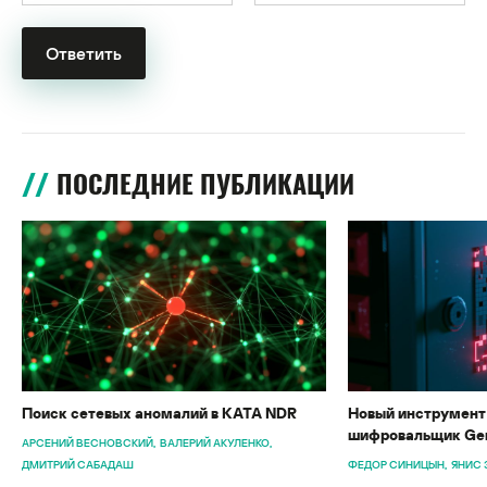
ПОСЛЕДНИЕ ПУБЛИКАЦИИ
Поиск сетевых аномалий в KATA NDR
Новый инструмент 
шифровальщик Gen
АРСЕНИЙ ВЕСНОВСКИЙ
ВАЛЕРИЙ АКУЛЕНКО
ДМИТРИЙ САБАДАШ
ФЕДОР СИНИЦЫН
ЯНИС 