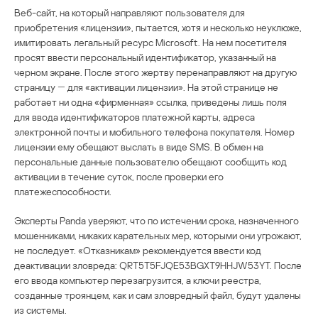
Веб-сайт, на который направляют пользователя для
приобретения «лицензии», пытается, хотя и несколько неуклюже,
имитировать легальный ресурс Microsoft. На нем посетителя
просят ввести персональный идентификатор, указанный на
черном экране. После этого жертву перенаправляют на другую
страницу ― для «активации лицензии». На этой странице не
работает ни одна «фирменная» ссылка, приведены лишь поля
для ввода идентификаторов платежной карты, адреса
электронной почты и мобильного телефона покупателя. Номер
лицензии ему обещают выслать в виде SMS. В обмен на
персональные данные пользователю обещают сообщить код
активации в течение суток, после проверки его
платежеспособности.
Эксперты Panda уверяют, что по истечении срока, назначенного
мошенниками, никаких карательных мер, которыми они угрожают,
не последует. «Отказникам» рекомендуется ввести код
деактивации зловреда: QRT5T5FJQE53BGXT9HHJW53YT. После
его ввода компьютер перезагрузится, а ключи реестра,
созданные троянцем, как и сам зловредный файл, будут удалены
из системы.