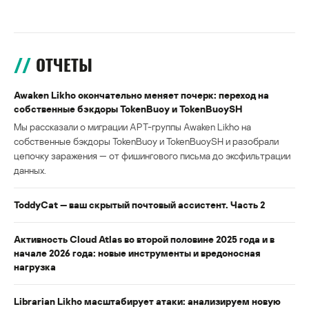
ОТЧЕТЫ
Awaken Likho окончательно меняет почерк: переход на
собственные бэкдоры TokenBuoy и TokenBuoySH
Мы рассказали о миграции APT-группы Awaken Likho на
собственные бэкдоры TokenBuoy и TokenBuoySH и разобрали
цепочку заражения — от фишингового письма до эксфильтрации
данных.
ToddyCat — ваш скрытый почтовый ассистент. Часть 2
Активность Cloud Atlas во второй половине 2025 года и в
начале 2026 года: новые инструменты и вредоносная
нагрузка
Librarian Likho масштабирует атаки: анализируем новую