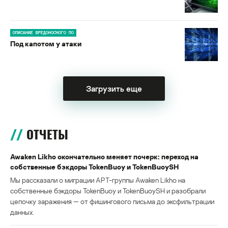
ОПИСАНИЕ ВРЕДОНОСНОГО ПО
Под капотом у атаки
Загрузить еще
ОТЧЕТЫ
Awaken Likho окончательно меняет почерк: переход на
собственные бэкдоры TokenBuoy и TokenBuoySH
Мы рассказали о миграции APT-группы Awaken Likho на
собственные бэкдоры TokenBuoy и TokenBuoySH и разобрали
цепочку заражения — от фишингового письма до эксфильтрации
данных.