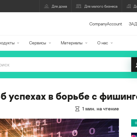
Для дома
Для малого бизнеса
Д
CompanyAccount
ЗАД
родукты
Сервисы
Материалы
О нас
б успехах в борьбе с фишин
1
мин. на чтение