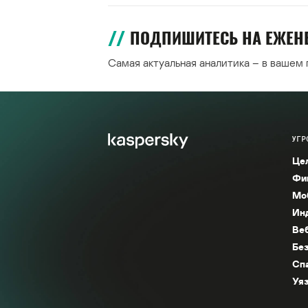
ПОДПИШИТЕСЬ НА ЕЖЕ
Самая актуальная аналитика – в вашем
УГР
Це
Фи
Мо
Ин
Ве
Без
Сп
Уяз