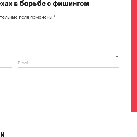
хах в борьбе с фишингом
тельные поля помечены
*
E-mail
*
ИИ