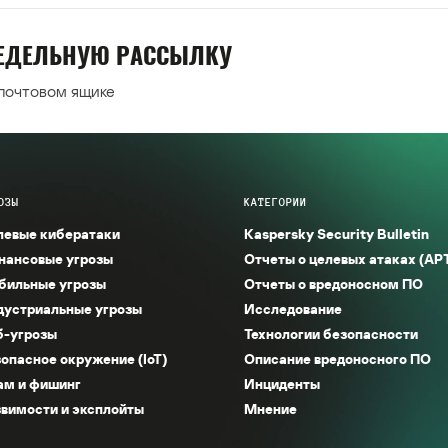
НЕДЕЛЬНУЮ РАССЫЛКУ
 почтовом ящике
ОЗЫ
КАТЕГОРИИ
левые кибератаки
Kaspersky Security Bulletin
нансовые угрозы
Отчеты о целевых атаках (AP
бильные угрозы
Отчеты о вредоносном ПО
дустриальные угрозы
Исследование
б-угрозы
Технологии безопасности
опасное окружение (IoT)
Описание вредоносного ПО
ам и фишинг
Инциденты
вимости и эксплойты
Мнение