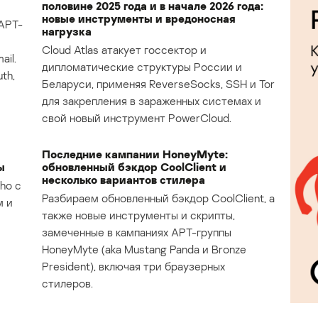
половине 2025 года и в начале 2026 года:
новые инструменты и вредоносная
APT-
нагрузка
Cloud Atlas атакует госсектор и
il.
дипломатические структуры России и
th,
Беларуси, применяя ReverseSocks, SSH и Tor
для закрепления в зараженных системах и
свой новый инструмент PowerCloud.
Последние кампании HoneyMyte:
ы
обновленный бэкдор CoolClient и
несколько вариантов стилера
ho с
Разбираем обновленный бэкдор CoolClient, а
м и
также новые инструменты и скрипты,
замеченные в кампаниях APT-группы
HoneyMyte (aka Mustang Panda и Bronze
President), включая три браузерных
стилеров.