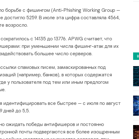
о борьбе с фишингом (Anti-Phishing Working Group —
е достигло 5259. В июле эта цифра составляла 4564,
те возросло.
сократилось с 14135 до 13776. APWG считает, что
фишерами: при уменьшении числа фишинг-атак для их
адействовать большее число серверов.
ассылки спамовых писем, замаскированных под
заций (например, банков), в которых содержатся
где у пользователя под тем или иным предлогом
ые.
я идентифицировать все быстрее — с июля по август
 дней до 5,5.
но ожидать победы антифишеров и постоянно
тронной почты подвергаются все более изощренным