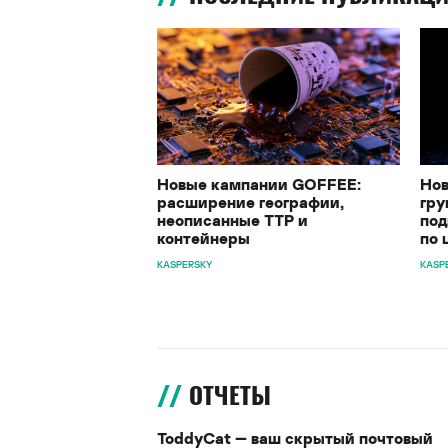
Новые кампании GOFFEE:
Нов
расширение географии,
гру
неописанные TTP и
под
контейнеры
по 
KASPERSKY
KASP
ОТЧЕТЫ
ToddyCat — ваш скрытый почтовый