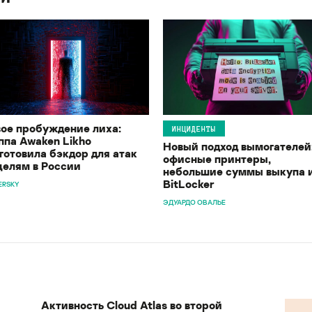
ое пробуждение лиха:
ИНЦИДЕНТЫ
ппа Awaken Likho
Новый подход вымогателей
готовила бэкдор для атак
офисные принтеры,
целям в России
небольшие суммы выкупа 
BitLocker
ERSKY
ЭДУАРДО ОВАЛЬЕ
Активность Cloud Atlas во второй