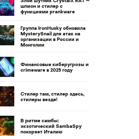
Злой шутник CrystalX RAT —
шпион и стилер с
функциями prankware
Группа IronHusky обновила
MysterySnail для атак на
организации в России и
Монголии
Финансовые киберугрозы и
crimeware в 2025 году
Стилер там, стилер здесь,
стилеры везде!
В ритме самбы:
экзотический SambaSpy
покоряет Италию