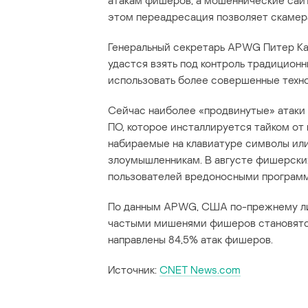
атакам фишеров, а мошеннические сайт
этом переадресация позволяет скамер
Генеральный секретарь APWG Питер Касс
удастся взять под контроль традицион
использовать более совершенные техно
Сейчас наиболее «продвинутые» атаки
ПО, которое инсталлируется тайком от
набираемые на клавиатуре символы или
злоумышленникам. В августе фишерски
пользователей вредоносными программам
По данным APWG, США по-прежнему ли
частыми мишенями фишеров становятся
направлены 84,5% атак фишеров.
Источник:
CNET News.com