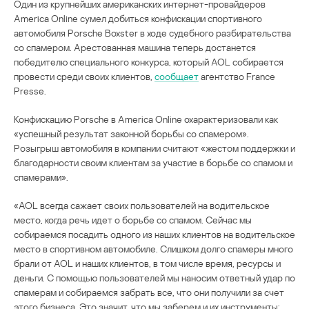
Один из крупнейших американских интернет-провайдеров
America Online сумел добиться конфискации спортивного
автомобиля Porsche Boxster в ходе судебного разбирательства
со спамером. Арестованная машина теперь достанется
победителю специального конкурса, который AOL собирается
провести среди своих клиентов,
сообщает
агентство France
Presse.
Конфискацию Porsche в America Online охарактеризовали как
«успешный результат законной борьбы со спамером».
Розыгрыш автомобиля в компании считают «жестом поддержки и
благодарности своим клиентам за участие в борьбе со спамом и
спамерами».
«AOL всегда сажает своих пользователей на водительское
место, когда речь идет о борьбе со спамом. Сейчас мы
собираемся посадить одного из наших клиентов на водительское
место в спортивном автомобиле. Слишком долго спамеры много
брали от AOL и наших клиентов, в том числе время, ресурсы и
деньги. С помощью пользователей мы наносим ответный удар по
спамерам и собираемся забрать все, что они получили за счет
этого бизнеса. Это значит, что мы заберем и их инструменты: