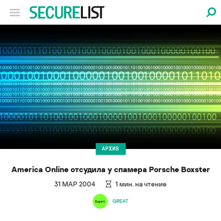
АРХИВ
America Online отсудила у спамера Porsche Boxster
31 МАР 2004
1
мин. на чтение
GREAT