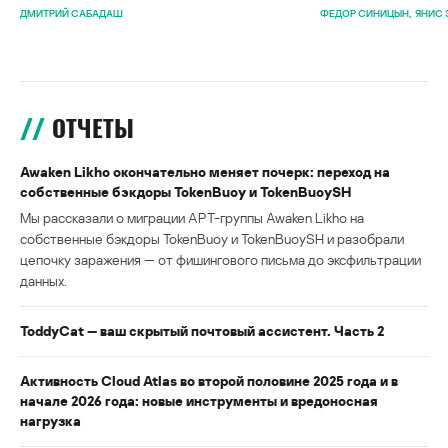
ДМИТРИЙ САБАДАШ
ФЕДОР СИНИЦЫН
ЯНИС 
ОТЧЕТЫ
Awaken Likho окончательно меняет почерк: переход на
собственные бэкдоры TokenBuoy и TokenBuoySH
Мы рассказали о миграции APT-группы Awaken Likho на
собственные бэкдоры TokenBuoy и TokenBuoySH и разобрали
цепочку заражения — от фишингового письма до эксфильтрации
данных.
ToddyCat — ваш скрытый почтовый ассистент. Часть 2
Активность Cloud Atlas во второй половине 2025 года и в
начале 2026 года: новые инструменты и вредоносная
нагрузка