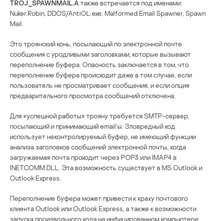
TROJ_SPAWNMAIL.A
также встречается под именами:
Nuker.Robin, DDOS/AntiOL.exe, Malformed Email Spawner, Spawn
Mail.
Это троянский конь, посылающий по электронной почте
сообщения с уродливыми заголовками, которые вызывают
переполнение буфера. Опасность заключается в том, что
переполнение буфера происходит даже в том случае, если
пользователь не просматривает сообщения, и если опция
предварительного просмотра сообщений отключена.
Для «успешной работы» трояну требуется SMTP-сервер,
посылающий и принимающий email’ы. Зловредный код
использует неконтролируемый буфер, не имеющий функции
анализа заголовков сообщений электронной почты, когда
загружаемая почта проходит через POP3 или IMAP4 в
INETCOMM.DLL. Эта возможность существует в MS Outlook и
Outlook Express.
Переполнение буфера может привести к краху почтового
клиента Outlook или Outlook Express, а также к возможности
запуска произвольного кода на инфицированном компьютере.