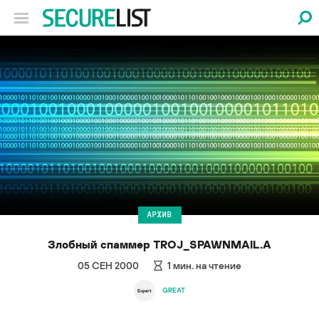
АРХИВ
Злобный спаммер TROJ_SPAWNMAIL.A
05 СЕН 2000
1
мин. на чтение
GREAT