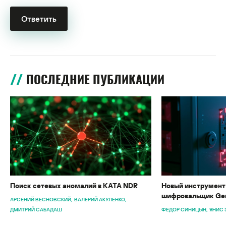
ПОСЛЕДНИЕ ПУБЛИКАЦИИ
Поиск сетевых аномалий в KATA NDR
Новый инструмент 
шифровальщик Gen
АРСЕНИЙ ВЕСНОВСКИЙ
ВАЛЕРИЙ АКУЛЕНКО
ДМИТРИЙ САБАДАШ
ФЕДОР СИНИЦЫН
ЯНИС 