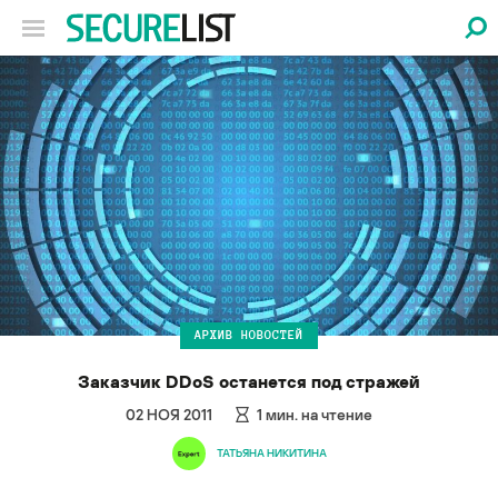
АРХИВ НОВОСТЕЙ
Заказчик DDoS останется под стражей
02 НОЯ 2011
1
мин. на чтение
ТАТЬЯНА НИКИТИНА