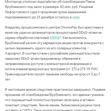
Мосгорсуд отклонил ходатайство об освобождении Павла
Врублевского под залог в размере 30 млн. руб. Решение
Лефортовского суда о продлении срока задержания
подозреваемого до 23 декабря осталось в
силе
.
Владелец процессингового центра ChronoPay был арестован в
июне как один из организаторов прошлогодней DDoS-атаки на
сервис обработки платежей
ASSIST
. Как выяснилось,
Врублевский затеял эту варварскую акцию против конкурента с
целью переманить одного из его солидных клиентов ―
Аэрофлот. В соответствии с российским законодательством
заказчику DDoS-атаки предъявлены обвинения в
неправомерном доступе к компьютерной информации и
использовании вредоносных программ (ст. 272 и 273 УК РФ).
Правонарушителю грозит лишение свободы на срок от 3 до 7
лет.
В настоящее время следствие практически завершено. Подавая
прошение об освобождении Врублевского, его адвокат указала,
что подзащитный полностью признал свою вину и активно
помогает следствию. Тем не менее, бизнесмена решено пока
оставить в СИЗО. Двое других подельников отпущены под