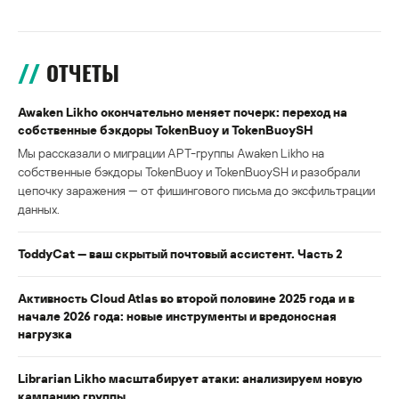
ОТЧЕТЫ
Awaken Likho окончательно меняет почерк: переход на
собственные бэкдоры TokenBuoy и TokenBuoySH
Мы рассказали о миграции APT-группы Awaken Likho на
собственные бэкдоры TokenBuoy и TokenBuoySH и разобрали
цепочку заражения — от фишингового письма до эксфильтрации
данных.
ToddyCat — ваш скрытый почтовый ассистент. Часть 2
Активность Cloud Atlas во второй половине 2025 года и в
начале 2026 года: новые инструменты и вредоносная
нагрузка
Librarian Likho масштабирует атаки: анализируем новую
кампанию группы