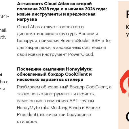
Активность Cloud Atlas во второй
половине 2025 года и в начале 2026 года:
новые инструменты и вредоносная
APT-
нагрузка
Cloud Atlas атакует госсектор и
il.
дипломатические структуры России и
th,
Беларуси, применяя ReverseSocks, SSH и Tor
для закрепления в зараженных системах и
свой новый инструмент PowerCloud.
Последние кампании HoneyMyte:
ы
обновленный бэкдор CoolClient и
несколько вариантов стилера
ho с
Разбираем обновленный бэкдор CoolClient, а
м и
также новые инструменты и скрипты,
замеченные в кампаниях APT-группы
HoneyMyte (aka Mustang Panda и Bronze
President), включая три браузерных
стилеров.