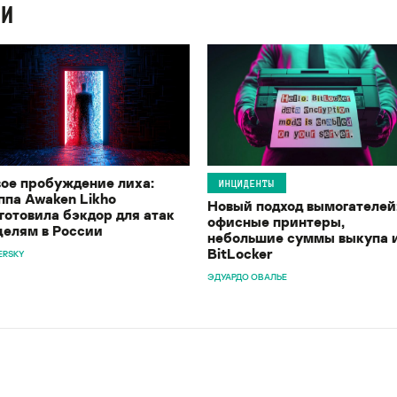
ИИ
ое пробуждение лиха:
ИНЦИДЕНТЫ
ппа Awaken Likho
Новый подход вымогателей
готовила бэкдор для атак
офисные принтеры,
целям в России
небольшие суммы выкупа 
BitLocker
ERSKY
ЭДУАРДО ОВАЛЬЕ