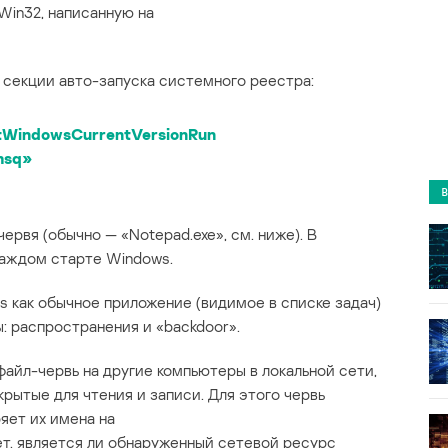
Win32, написанную на
 секции авто-запуска системного реестра:
indowsCurrentVersionRun
.hsq»
ервя (обычно — «Notepad.exe», см. ниже). В
каждом старте Windows.
s как обычное приложение (видимое в списке задач)
: распространения и «backdoor».
айл-червь на другие компьютеры в локальной сети,
ткрытые для чтения и записи. Для этого червь
яет их имена на
ет, является ли обнаруженный сетевой ресурс