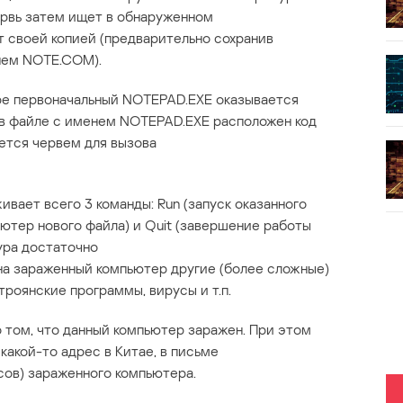
червь затем ищет в обнаруженном
 своей копией (предварительно сохранив
нем NOTE.COM).
ре первоначальный NOTEPAD.EXE оказывается
в файле с именем NOTEPAD.EXE расположен код
ется червем для вызова
вает всего 3 команды: Run (запуск оказанного
пьютер нового файла) и Quit (завершение работы
дура достаточно
 на зараженный компьютер другие (более сложные)
роянские программы, вирусы и т.п.
 том, что данный компьютер заражен. При этом
какой-то адрес в Китае, в письме
сов) зараженного компьютера.