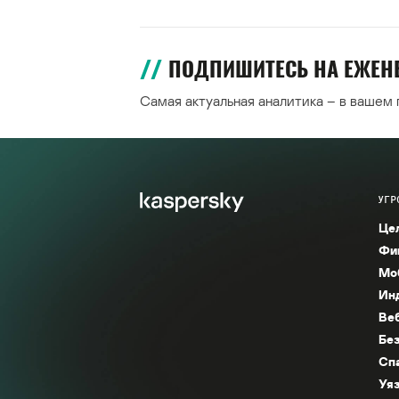
ПОДПИШИТЕСЬ НА ЕЖЕ
Самая актуальная аналитика – в вашем
УГР
Це
Фи
Мо
Ин
Ве
Без
Сп
Уяз