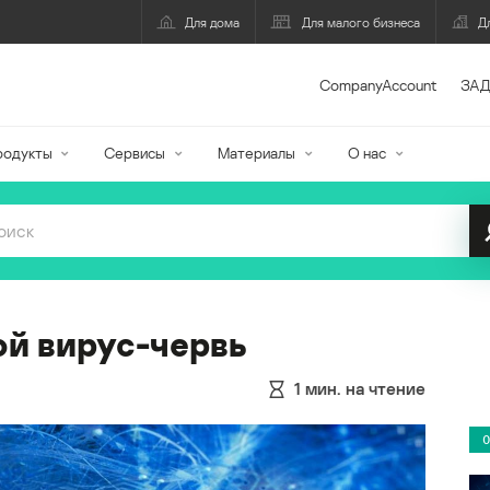
Для дома
Для малого бизнеса
Д
CompanyAccount
ЗАД
родукты
Сервисы
Материалы
О нас
ой вирус-червь
1
мин. на чтение