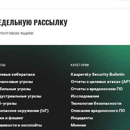
НЕДЕЛЬНУЮ РАССЫЛКУ
 почтовом ящике
ОЗЫ
КАТЕГОРИИ
левые кибератаки
Kaspersky Security Bulletin
нансовые угрозы
Отчеты о целевых атаках (AP
бильные угрозы
Отчеты о вредоносном ПО
дустриальные угрозы
Исследование
б-угрозы
Технологии безопасности
опасное окружение (IoT)
Описание вредоносного ПО
ам и фишинг
Инциденты
вимости и эксплойты
Мнение