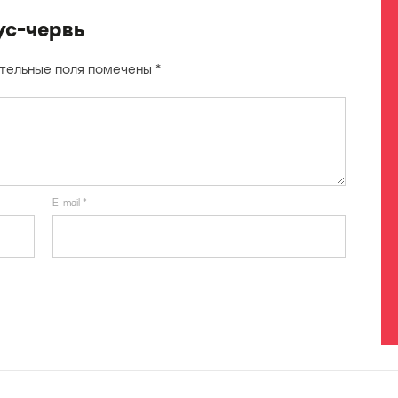
ус-червь
тельные поля помечены
*
E-mail
*