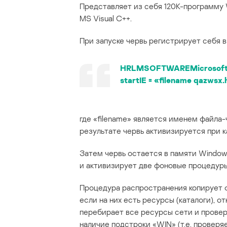
Представляет из себя 120K-программу 
MS Visual C++.
При запуске червь регистрирует себя в
HRLMSOFTWAREMicrosoftW
startIE = «filename qazwsx
где «filename» является именем файла-ч
результате червь активизируется при 
Затем червь остается в памяти Window
и активизирует две фоновые процедуры
Процедура распространения копирует ф
если на них есть ресурсы (каталоги), о
перебирает все ресурсы сети и провер
наличие подстроки «WIN» (т.е. проверя