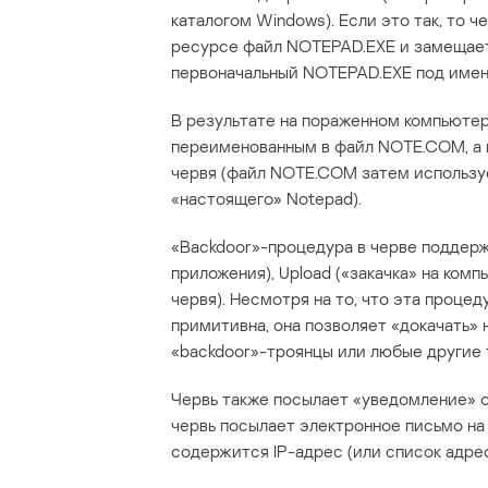
каталогом Windows). Если это так, то 
ресурсе файл NOTEPAD.EXE и замещает
первоначальный NOTEPAD.EXE под име
В результате на пораженном компьюте
переименованным в файл NOTE.COM, а 
червя (файл NOTE.COM затем использу
«настоящего» Notepad).
«Backdoor»-процедура в черве поддержи
приложения), Upload («закачка» на ком
червя). Несмотря на то, что эта проце
примитивна, она позволяет «докачать»
«backdoor»-троянцы или любые другие т
Червь также посылает «уведомление» о
червь посылает электронное письмо на 
содержится IP-адрес (или список адре