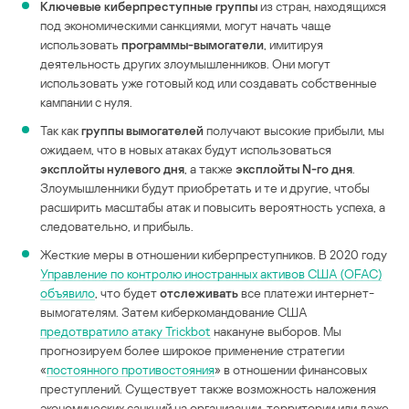
Ключевые киберпреступные группы
из стран, находящихся
под экономическими санкциями, могут начать чаще
использовать
программы-вымогатели
, имитируя
деятельность других злоумышленников. Они могут
использовать уже готовый код или создавать собственные
кампании с нуля.
Так как
группы вымогателей
получают высокие прибыли, мы
ожидаем, что в новых атаках будут использоваться
эксплойты нулевого дня
, а также
эксплойты N-го дня
.
Злоумышленники будут приобретать и те и другие, чтобы
расширить масштабы атак и повысить вероятность успеха, а
следовательно, и прибыль.
Жесткие меры в отношении киберпреступников. В 2020 году
Управление по контролю иностранных активов США (OFAC)
объявило
, что будет
отслеживать
все платежи интернет-
вымогателям. Затем киберкомандование США
предотвратило атаку Trickbot
накануне выборов. Мы
прогнозируем более широкое применение стратегии
«
постоянного противостояния
» в отношении финансовых
преступлений. Существует также возможность наложения
экономических санкций на организации, территории или даже