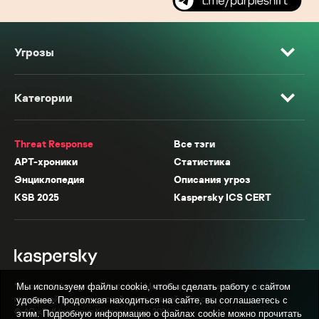
Угрозы
Категории
Threat Response
Все тэги
APT-хроники
Статистика
Энциклопедия
Описания угроз
KSB 2025
Kaspersky ICS CERT
* Facebook, Instagram, WhatsApp, Meta AI принадлежат компании Meta,
Мы используем файлы cookie, чтобы сделать работу с сайтом
признанной экстремистской организацией в России.
удобнее. Продолжая находиться на сайте, вы соглашаетесь с
© АО «Лаборатория Касперского», 2026.
этим. Подробную информацию о файлах cookie можно прочитать