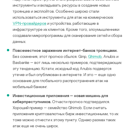
инструменты и вкладывать ресурсы в создание новых
троянцев и эксплойтов. Особенно широко стали
использоваться инструменты для атак на коммерческих
VPN-провайдеров
и устройства, работающие в
инфраструктуре их клиентов. Кроме того, злоумышленники
создавали микропрограммы для сканирования сетей и сбора
данных.
Повсеместное заражение интернет-банков троянцами.
Без сомнения, этот прогноз сбылся. Ginp,
Ghimob
, Anubis и
Basbanke — вот лишь несколько примеров, подтверждающих
эту тенденцию. Кстати, исходный код Anubis подвергся
утечке и был опубликован в интернете. И это — еще одно
основание для глобального распространения атак на
мобильный банкинг.
Инвестиционные приложения — новая мишень для
киберпреступников.
Отчасти прогноз подтвердился.
Хороший пример — семейство Ghimob. Если считать
приложения криптовалютных бирж инвестиционными, то их
тоже можно отнести к этому пункту. Однако размах таких
атак еще не очень широк.