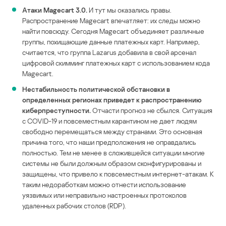
Атаки Magecart 3.0.
И тут мы оказались правы.
Распространение Magecart впечатляет: их следы можно
найти повсюду. Сегодня Magecart объединяет различные
группы, похищающие данные платежных карт. Например,
считается, что группа Lazarus добавила в свой арсенал
цифровой скимминг платежных карт с использованием кода
Magecart.
Нестабильность политической обстановки в
определенных регионах приведет к распространению
киберпреступности.
Отчасти прогноз не сбылся. Ситуация
с COVID-19 и повсеместным карантином не дает людям
свободно перемещаться между странами. Это основная
причина того, что наши предположения не оправдались
полностью. Тем не менее в сложившейся ситуации многие
системы не были должным образом сконфигурированы и
защищены, что привело к повсеместным интернет-атакам. К
таким недоработкам можно отнести использование
уязвимых или неправильно настроенных протоколов
удаленных рабочих столов (RDP).