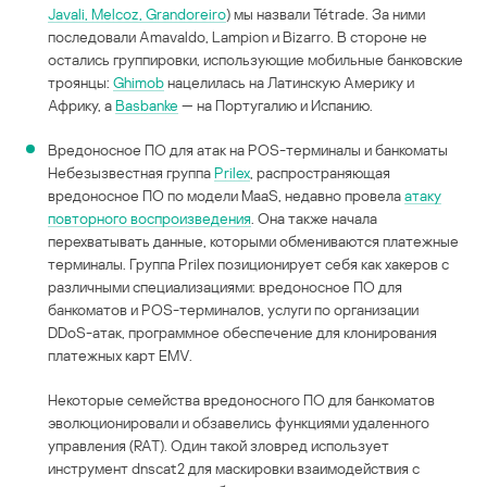
Javali, Melcoz, Grandoreiro
) мы назвали Tétrade. За ними
последовали Amavaldo, Lampion и Bizarro. В стороне не
остались группировки, использующие мобильные банковские
троянцы:
Ghimob
нацелилась на Латинскую Америку и
Африку, а
Basbanke
— на Португалию и Испанию.
Вредоносное ПО для атак на POS-терминалы и банкоматы
Небезызвестная группа
Prilex
, распространяющая
вредоносное ПО по модели MaaS, недавно провела
атаку
повторного воспроизведения
. Она также начала
перехватывать данные, которыми обмениваются платежные
терминалы. Группа Prilex позиционирует себя как хакеров с
различными специализациями: вредоносное ПО для
банкоматов и POS-терминалов, услуги по организации
DDoS-атак, программное обеспечение для клонирования
платежных карт EMV.
Некоторые семейства вредоносного ПО для банкоматов
эволюционировали и обзавелись функциями удаленного
управления (RAT). Один такой зловред использует
инструмент dnscat2 для маскировки взаимодействия с