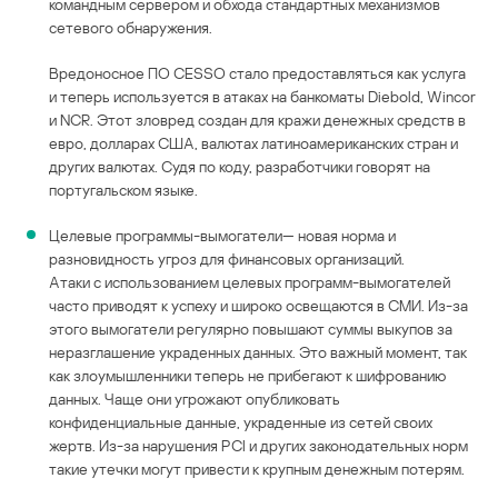
командным сервером и обхода стандартных механизмов
сетевого обнаружения.
Вредоносное ПО CESSO стало предоставляться как услуга
и теперь используется в атаках на банкоматы Diebold, Wincor
и NCR. Этот зловред создан для кражи денежных средств в
евро, долларах США, валютах латиноамериканских стран и
других валютах. Судя по коду, разработчики говорят на
португальском языке.
Целевые программы-вымогатели— новая норма и
разновидность угроз для финансовых организаций.
Атаки с использованием целевых программ-вымогателей
часто приводят к успеху и широко освещаются в СМИ. Из-за
этого вымогатели регулярно повышают суммы выкупов за
неразглашение украденных данных. Это важный момент, так
как злоумышленники теперь не прибегают к шифрованию
данных. Чаще они угрожают опубликовать
конфиденциальные данные, украденные из сетей своих
жертв. Из-за нарушения PCI и других законодательных норм
такие утечки могут привести к крупным денежным потерям.