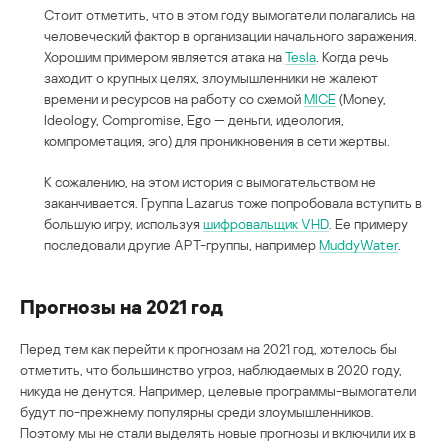
Стоит отметить, что в этом году вымогатели полагались на
человеческий фактор в организации начального заражения.
Хорошим примером является атака на
Tesla
. Когда речь
заходит о крупных целях, злоумышленники не жалеют
времени и ресурсов на работу со схемой
MICE
(Money,
Ideology, Compromise, Ego — деньги, идеология,
компрометация, эго) для проникновения в сети жертвы.
К сожалению, на этом история с вымогательством не
заканчивается. Группа Lazarus тоже попробовала вступить в
большую игру, используя
шифровальщик VHD
. Ее примеру
последовали другие APT-группы, например
MuddyWater
.
Прогнозы на 2021 год
Перед тем как перейти к прогнозам на 2021 год, хотелось бы
отметить, что большинство угроз, наблюдаемых в 2020 году,
никуда не денутся. Например, целевые программы-вымогатели
будут по-прежнему популярны среди злоумышленников.
Поэтому мы не стали выделять новые прогнозы и включили их в