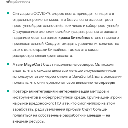
общий список.
Ситуация с COVID-19, скорее всего, приведет к нищете в
отдельных регионах мира, что безусловно вызовет рост
преступной деятельности (в том числе и киберпреступной).
С ухудшением экономической ситуации в разных странах и
падением местных валют
кража биткойнов
станет намного
привлекательней. Следует ожидать увеличения количества
атак с целью кражи биткойнов, так как это самая
распространенная криптовалюта.
Атаки
MageCart
будут нацелены на серверы. Мы можем
видеть, что с каждым днем все меньше злоумышленников
используют атаки через клиента (JavaScript). Есть основания
полагать, что они переключат свое внимание на
серверы
.
Повторная интеграция и интернализация
методов и
инструментов в киберпреступной среде. Крупнейшие игроки
на рынке вредоносного ПО и те, кто смог неплохо на этом
заработать, ради увеличения прибыли будут больше
полагаться на собственные разработки и меньше — на
внешние ресурсы.