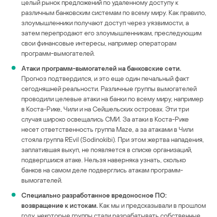
целый рынок предложений по удаленному доступу к
различным банковским системам по всему миру. Как правило,
злоумышленники получают доступ через уязвимости, а
затем перепродают его злоумышленникам, преследующим
свои финансовые интересы, например операторам
программ-вымогателей.
Атаки программ-вымогателей на банковские сети.
Прогноз подтвердился, и это еще один печальный факт
сегодняшней реальности. Различные группы вымогателей
проводили целевые атаки на банки по всему миру, например
в Коста-Рике, Чили и на Сейшельских островах. Эти три
случая широко освещались СМИ. За атаки в Коста-Рике
несет ответственность группа Maze, а за атаками в Чили
стояла группа REvil (Sodinokibi). При этом жертва нападения,
заплатившая выкуп, не появляется в списке организаций,
подвергшихся атаке. Нельзя наверняка узнать, сколько
банков на самом деле подверглись атакам программ-
вымогателей.
Специально разработанное вредоносное ПО:
возвращение к истокам.
Как мы и предсказывали в прошлом
году, некоторые группы стали разрабатывать собственные