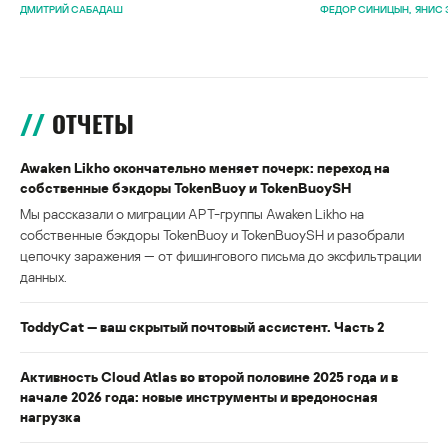
ДМИТРИЙ САБАДАШ
ФЕДОР СИНИЦЫН
ЯНИС 
ОТЧЕТЫ
Awaken Likho окончательно меняет почерк: переход на
собственные бэкдоры TokenBuoy и TokenBuoySH
Мы рассказали о миграции APT-группы Awaken Likho на
собственные бэкдоры TokenBuoy и TokenBuoySH и разобрали
цепочку заражения — от фишингового письма до эксфильтрации
данных.
ToddyCat — ваш скрытый почтовый ассистент. Часть 2
Активность Cloud Atlas во второй половине 2025 года и в
начале 2026 года: новые инструменты и вредоносная
нагрузка