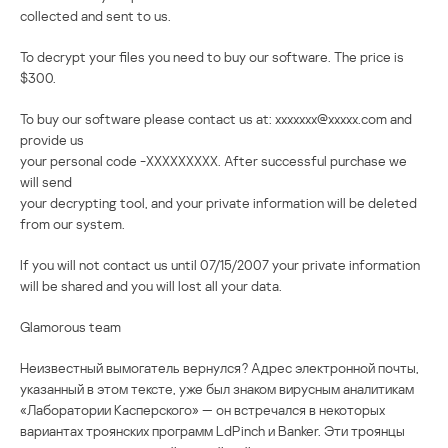
collected and sent to us.
To decrypt your files you need to buy our software. The price is
$300.
To buy our software please contact us at: xxxxxxx@xxxxx.com and
provide us
your personal code -XXXXXXXXX. After successful purchase we
will send
your decrypting tool, and your private information will be deleted
from our system.
If you will not contact us until 07/15/2007 your private information
will be shared and you will lost all your data.
Glamorous team
Неизвестный вымогатель вернулся? Адрес электронной почты,
указанный в этом тексте, уже был знаком вирусным аналитикам
«Лаборатории Касперского» — он встречался в некоторых
вариантах троянских программ LdPinch и Banker. Эти троянцы