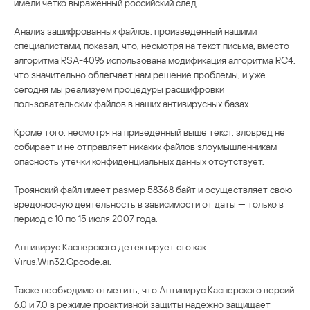
имели четко выраженный российский след.
Анализ зашифрованных файлов, произведенный нашими
специалистами, показал, что, несмотря на текст письма, вместо
алгоритма RSA-4096 использована модификация алгоритма RC4,
что значительно облегчает нам решение проблемы, и уже
сегодня мы реализуем процедуры расшифровки
пользовательских файлов в наших антивирусных базах.
Кроме того, несмотря на приведенный выше текст, зловред не
собирает и не отправляет никаких файлов злоумышленникам —
опасность утечки конфиденциальных данных отсутствует.
Троянский файл имеет размер 58368 байт и осуществляет свою
вредоносную деятельность в зависимости от даты — только в
период с 10 по 15 июля 2007 года.
Антивирус Касперского детектирует его как
Virus.Win32.Gpcode.ai.
Также необходимо отметить, что Антивирус Касперского версий
6.0 и 7.0 в режиме проактивной защиты надежно защищает