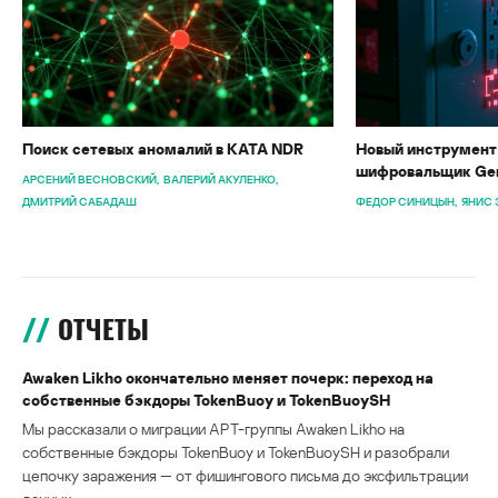
Поиск сетевых аномалий в KATA NDR
Новый инструмент 
шифровальщик Gen
АРСЕНИЙ ВЕСНОВСКИЙ
ВАЛЕРИЙ АКУЛЕНКО
ДМИТРИЙ САБАДАШ
ФЕДОР СИНИЦЫН
ЯНИС 
ОТЧЕТЫ
Awaken Likho окончательно меняет почерк: переход на
собственные бэкдоры TokenBuoy и TokenBuoySH
Мы рассказали о миграции APT-группы Awaken Likho на
собственные бэкдоры TokenBuoy и TokenBuoySH и разобрали
цепочку заражения — от фишингового письма до эксфильтрации