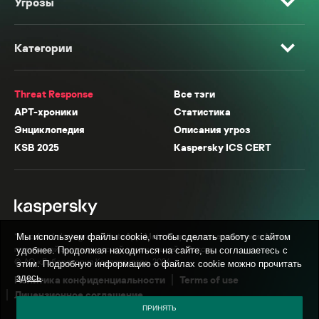
Угрозы
Категории
Threat Response
Все тэги
APT-хроники
Статистика
Энциклопедия
Описания угроз
KSB 2025
Kaspersky ICS CERT
* Facebook, Instagram, WhatsApp, Meta AI принадлежат компании Meta,
Мы используем файлы cookie, чтобы сделать работу с сайтом
признанной экстремистской организацией в России.
удобнее. Продолжая находиться на сайте, вы соглашаетесь с
© АО «Лаборатория Касперского», 2026.
этим. Подробную информацию о файлах cookie можно прочитать
здесь
.
Политика конфиденциальности
Terms of use
Лицензионное соглашение
ПРИНЯТЬ