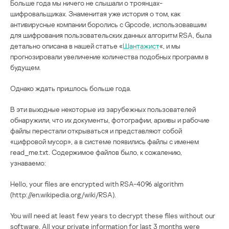
Больше года мы ничего не слышали о троянцах-
шифровальщиках. Знаменитая уже история о том, как
антивирусные компании боролись с Gpcode, использовавшим
для шифрования пользовательских данных алгоритм RSA, была
детально описана в нашей статье «
Шантажист
«, и мы
прогнозировали увеличение количества подобных программ в
будущем.
Однако ждать пришлось больше года.
В эти выходные некоторые из зарубежных пользователей
обнаружили, что их документы, фотографии, архивы и рабочие
файлы перестали открываться и представляют собой
«цифровой мусор», а в системе появились файлы с именем
read_me.txt. Содержимое файлов было, к сожалению,
узнаваемо:
Hello, your files are encrypted with RSA-4096 algorithm
(http://en.wikipedia.org/wiki/RSA).
You will need at least few years to decrypt these files without our
software. All your private information for last 3 months were