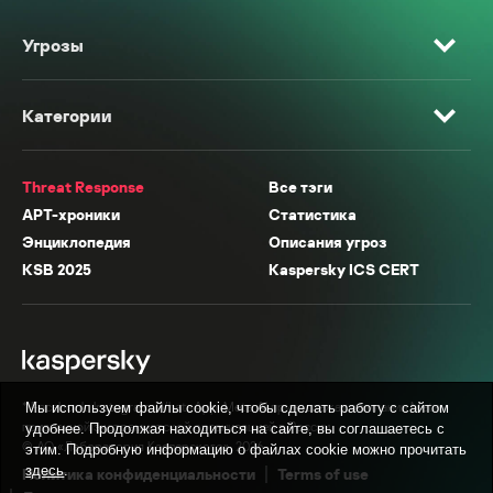
Угрозы
Категории
Threat Response
Все тэги
APT-хроники
Статистика
Энциклопедия
Описания угроз
KSB 2025
Kaspersky ICS CERT
* Facebook, Instagram, WhatsApp, Meta AI принадлежат компании Meta,
Мы используем файлы cookie, чтобы сделать работу с сайтом
признанной экстремистской организацией в России.
удобнее. Продолжая находиться на сайте, вы соглашаетесь с
© АО «Лаборатория Касперского», 2026.
этим. Подробную информацию о файлах cookie можно прочитать
здесь
.
Политика конфиденциальности
Terms of use