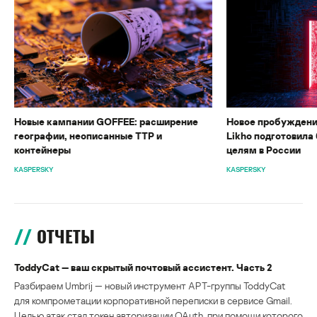
Новые кампании GOFFEE: расширение
Новое пробуждени
географии, неописанные TTP и
Likho подготовила 
контейнеры
целям в России
KASPERSKY
KASPERSKY
ОТЧЕТЫ
ToddyCat — ваш скрытый почтовый ассистент. Часть 2
Разбираем Umbrij — новый инструмент APT-группы ToddyCat
для компрометации корпоративной переписки в сервисе Gmail.
Целью атак стал токен авторизации OAuth, при помощи которого