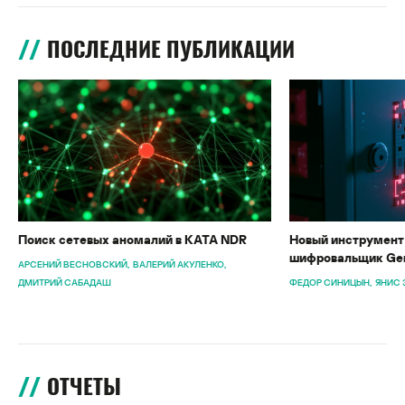
ПОСЛЕДНИЕ ПУБЛИКАЦИИ
Поиск сетевых аномалий в KATA NDR
Новый инструмент 
шифровальщик Gen
АРСЕНИЙ ВЕСНОВСКИЙ
ВАЛЕРИЙ АКУЛЕНКО
ДМИТРИЙ САБАДАШ
ФЕДОР СИНИЦЫН
ЯНИС 
ОТЧЕТЫ