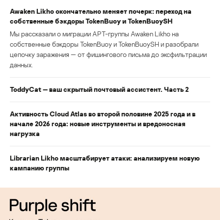
Awaken Likho окончательно меняет почерк: переход на
собственные бэкдоры TokenBuoy и TokenBuoySH
Мы рассказали о миграции APT-группы Awaken Likho на
собственные бэкдоры TokenBuoy и TokenBuoySH и разобрали
цепочку заражения — от фишингового письма до эксфильтрации
данных.
ToddyCat — ваш скрытый почтовый ассистент. Часть 2
Активность Cloud Atlas во второй половине 2025 года и в
начале 2026 года: новые инструменты и вредоносная
нагрузка
Librarian Likho масштабирует атаки: анализируем новую
кампанию группы