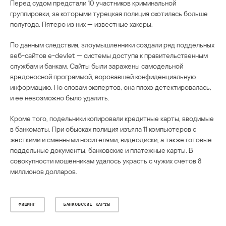
Перед судом предстали 10 участников криминальной
группировки, за которыми турецкая полиция охотилась больше
полугода. Пятеро из них — известные хакеры.
По данным следствия, злоумышленники создали ряд поддельных
веб-сайтов e-devlet — системы доступа к правительственным
службам и банкам. Сайты были заражены самодельной
вредоносной программой, воровавшей конфиденциальную
информацию. По словам экспертов, она плохо детектировалась,
и ее невозможно было удалить.
Кроме того, подельники копировали кредитные карты, вводимые
в банкоматы. При обысках полиция изъяла 11 компьютеров с
жесткими и сменными носителями, видеодиски, а также готовые
поддельные документы, банковские и платежные карты. В
совокупности мошенникам удалось украсть с чужих счетов 8
миллионов долларов.
ФИШИНГ
БАНКОВСКИЕ КАРТЫ