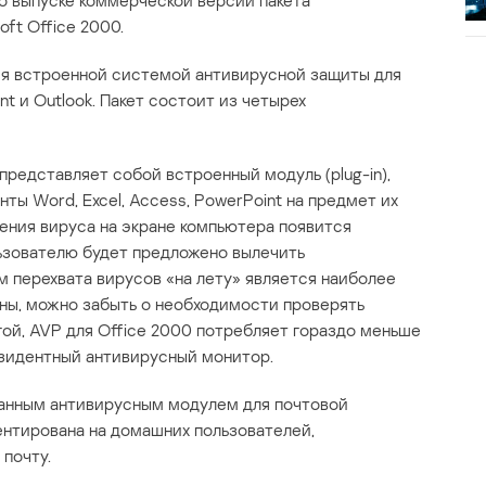
о выпуске коммерческой версии пакета
ft Office 2000.
я встроенной системой антивирусной защиты для
nt и Outlook. Пакет состоит из четырех
представляет собой встроенный модуль (plug-in),
ы Word, Excel, Access, PowerPoint на предмет их
ения вируса на экране компьютера появится
зователю будет предложено вылечить
м перехвата вирусов «на лету» является наиболее
ны, можно забыть о необходимости проверять
гой, AVP для Office 2000 потребляет гораздо меньше
зидентный антивирусный монитор.
анным антивирусным модулем для почтовой
нтирована на домашних пользователей,
почту.