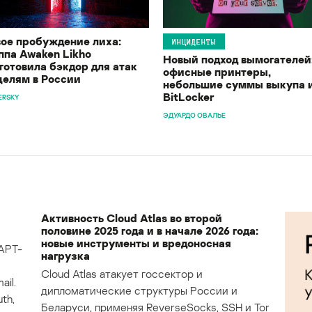
ое пробуждение лиха:
ИНЦИДЕНТЫ
ппа Awaken Likho
Новый подход вымогателей
готовила бэкдор для атак
офисные принтеры,
целям в России
небольшие суммы выкупа 
BitLocker
ERSKY
ЭДУАРДО ОВАЛЬЕ
Активность Cloud Atlas во второй
половине 2025 года и в начале 2026 года:
новые инструменты и вредоносная
APT-
нагрузка
Cloud Atlas атакует госсектор и
il.
дипломатические структуры России и
th,
Беларуси, применяя ReverseSocks, SSH и Tor