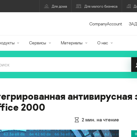
Для дома
Для малого бизнеса
Д
CompanyAccount
ЗАД
родукты
Сервисы
Материалы
О нас
егрированная антивирусная 
fice 2000
2
мин. на чтение