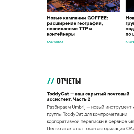
Новые кампании GOFFEE:
Нов
расширение географии,
гру
неописанные TTP и
под
контейнеры
по 
KASPERSKY
KASP
ОТЧЕТЫ
ToddyCat — ваш скрытый почтовый
ассистент. Часть 2
Разбираем Umbrij — новый инструмент 
группы ToddyCat для компрометации
корпоративной переписки в сервисе Gma
Целью атак стал токен авторизации OAu