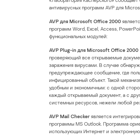
«Лаборатория Касперского» сообщает 
антивирусных программ AVP для Microso
AVP для Microsoft Office 2000
являетс
программ Word, Excel, Access, PowerPoi
функциональных модулей:
AVP Plug-in для Microsoft Office 2000
проверяющий все открываемые документ
заражения вирусами. В случае обнаруж
предупреждающее сообщение, где поль
инфицированный объект. Такой механиз
удобным и экономичным: с одной сторо
каждый открываемый документ, а с дру
системных ресурсов, нежели любой ре
AVP Mail Checker
является интегриров
программы MS Outlook. Программа орие
использующих Интернет и электронную 