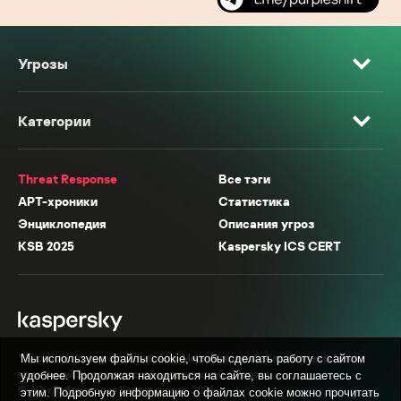
Угрозы
Категории
Threat Response
Все тэги
APT-хроники
Статистика
Энциклопедия
Описания угроз
KSB 2025
Kaspersky ICS CERT
* Facebook, Instagram, WhatsApp, Meta AI принадлежат компании Meta,
Мы используем файлы cookie, чтобы сделать работу с сайтом
признанной экстремистской организацией в России.
удобнее. Продолжая находиться на сайте, вы соглашаетесь с
© АО «Лаборатория Касперского», 2026.
этим. Подробную информацию о файлах cookie можно прочитать