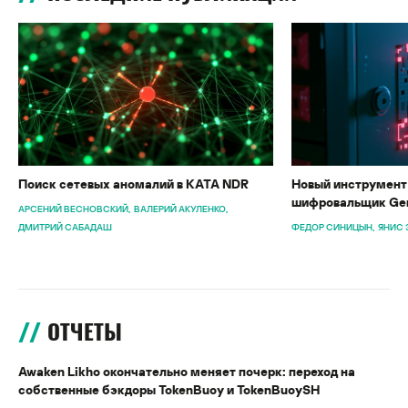
Поиск сетевых аномалий в KATA NDR
Новый инструмент 
шифровальщик Gen
АРСЕНИЙ ВЕСНОВСКИЙ
ВАЛЕРИЙ АКУЛЕНКО
ДМИТРИЙ САБАДАШ
ФЕДОР СИНИЦЫН
ЯНИС 
ОТЧЕТЫ
Awaken Likho окончательно меняет почерк: переход на
собственные бэкдоры TokenBuoy и TokenBuoySH