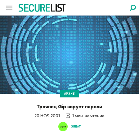
АРХИВ
Троянец Gip ворует пароли
20 НОЯ 2001
1
мин. на чтение
GREAT