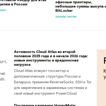
офисные принтеры,
целям в России
небольшие суммы выкупа 
BitLocker
ERSKY
ЭДУАРДО ОВАЛЬЕ
Активность Cloud Atlas во второй
половине 2025 года и в начале 2026 года:
новые инструменты и вредоносная
APT-
нагрузка
Cloud Atlas атакует госсектор и
il.
дипломатические структуры России и
th,
Беларуси, применяя ReverseSocks, SSH и Tor
для закрепления в зараженных системах и
свой новый инструмент PowerCloud.
Последние кампании HoneyMyte: