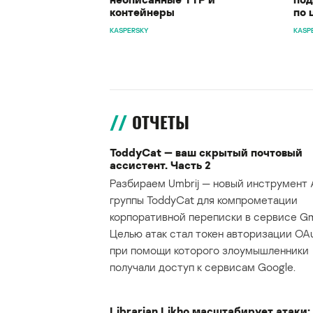
контейнеры
по 
KASPERSKY
KASP
ОТЧЕТЫ
ToddyCat — ваш скрытый почтовый
ассистент. Часть 2
Разбираем Umbrij — новый инструмент 
группы ToddyCat для компрометации
корпоративной переписки в сервисе Gma
Целью атак стал токен авторизации OAu
при помощи которого злоумышленники
получали доступ к сервисам Google.
Librarian Likho масштабирует атаки: