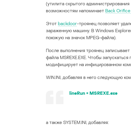
(утилита скрытого администрирования 
возможностям напоминает
Back Orifice
Этот
backdoor
-троянец позволяет уда
зараженную машину. В Windows Explore
похожую на значок MPEG-файла).
После выполнения троянец записывает 
файла MSREXE.EXE. Чтобы запускаться 
модифицирует на инфицированном ком
WIN.INI, добавляя в него следующую ком
lineRun = MSREXE.exe
а также SYSTEM.INI, добавляя: