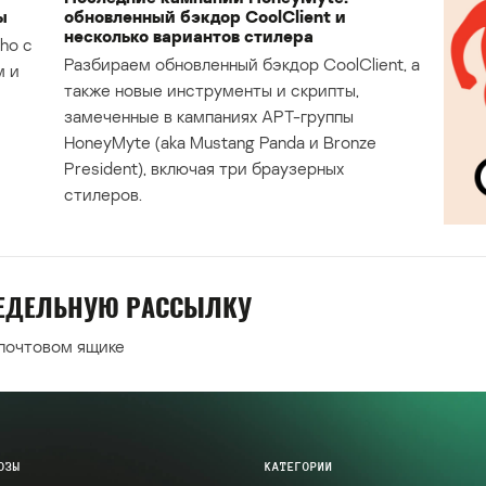
ы
обновленный бэкдор CoolClient и
несколько вариантов стилера
ho с
Разбираем обновленный бэкдор CoolClient, а
м и
также новые инструменты и скрипты,
замеченные в кампаниях APT-группы
HoneyMyte (aka Mustang Panda и Bronze
President), включая три браузерных
стилеров.
НЕДЕЛЬНУЮ РАССЫЛКУ
 почтовом ящике
ОЗЫ
КАТЕГОРИИ