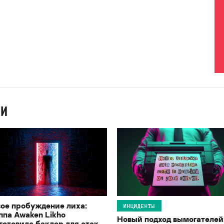
ИИ
ое пробуждение лиха:
ИНЦИДЕНТЫ
ппа Awaken Likho
Новый подход вымогателей
готовила бэкдор для атак