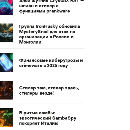
Злой шутник CrystalX RAT —
шпион и стилер с
функциями prankware
Группа IronHusky обновила
MysterySnail для атак на
организации в России и
Монголии
Финансовые киберугрозы и
crimeware в 2025 году
Стилер там, стилер здесь,
стилеры везде!
В ритме самбы:
экзотический SambaSpy
покоряет Италию