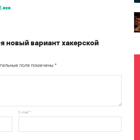
E.exe
я новый вариант хакерской
тельные поля помечены
*
E-mail
*