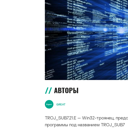
АВТОРЫ
GREAT
TROJ_SUB7.21.E — Win32-троянец, пре
программы под названием TROJ_SUB7