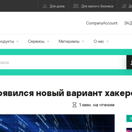
Для дома
Для малого бизнеса
Д
CompanyAccount
ЗАД
родукты
Сервисы
Материалы
О нас
оявился новый вариант хаке
1
мин. на чтение