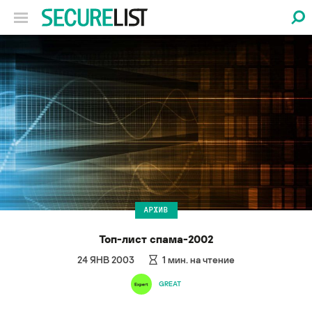
АРХИВ
Топ-лист спама-2002
24 ЯНВ 2003
1
мин. на чтение
GREAT