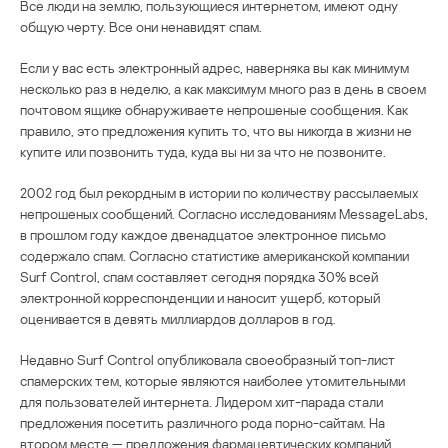
Все люди на землю, пользующиеся интернетом, имеют одну
общую черту. Все они ненавидят спам.
Если у вас есть электронный адрес, наверняка вы как минимум
несколько раз в неделю, а как максимум много раз в день в своем
почтовом ящике обнаруживаете непрошеные сообщения. Как
правило, это предложения купить то, что вы никогда в жизни не
купите или позвонить туда, куда вы ни за что не позвоните.
2002 год был рекордным в истории по количеству рассылаемых
непрошеных сообщений. Согласно исследованиям MessageLabs,
в прошлом году каждое двенадцатое электронное письмо
содержало спам. Согласно статистике американской компании
Surf Control, спам составляет сегодня порядка 30% всей
электронной корреспонденции и наносит ущерб, который
оценивается в девять миллиардов долларов в год.
Недавно Surf Control опубликовала своеобразный топ-лист
спамерских тем, которые являются наиболее утомительными
для пользователей интернета. Лидером хит-парада стали
предложения посетить различного рода порно-сайтам. На
втором месте — предложения фармацевтических компаний,