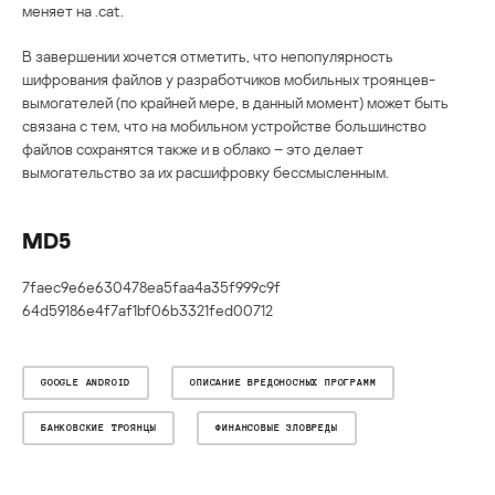
меняет на .cat.
В завершении хочется отметить, что непопулярность
шифрования файлов у разработчиков мобильных троянцев-
вымогателей (по крайней мере, в данный момент) может быть
связана с тем, что на мобильном устройстве большинство
файлов сохранятся также и в облако – это делает
вымогательство за их расшифровку бессмысленным.
MD5
7faec9e6e630478ea5faa4a35f999c9f
64d59186e4f7af1bf06b3321fed00712
GOOGLE ANDROID
ОПИСАНИЕ ВРЕДОНОСНЫХ ПРОГРАММ
БАНКОВСКИЕ ТРОЯНЦЫ
ФИНАНСОВЫЕ ЗЛОВРЕДЫ