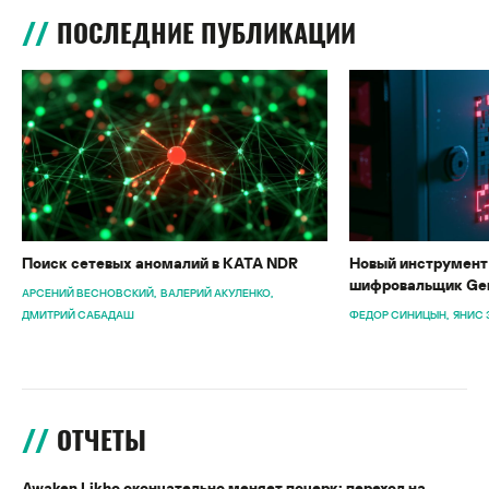
ПОСЛЕДНИЕ ПУБЛИКАЦИИ
Поиск сетевых аномалий в KATA NDR
Новый инструмент 
шифровальщик Gen
АРСЕНИЙ ВЕСНОВСКИЙ
ВАЛЕРИЙ АКУЛЕНКО
ДМИТРИЙ САБАДАШ
ФЕДОР СИНИЦЫН
ЯНИС 
ОТЧЕТЫ
Awaken Likho окончательно меняет почерк: переход на