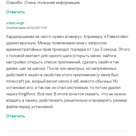
Спасибо. Очень полезная информация.
Ответить
АЛЕКСАНДР
Опубликовано
01/10/2017. 11:37
Хардкорщикам не часто нужен ативирус. Кпримеру, я Fakestoken
удалил вручную. Между появлением окна с запросом
административных прав проходит порядка от 1 до 3 секунд. Этого
с головой хватает для одного шага (открыть меню, зайти в
настройки, открыть список приложений, сделать свайп и так
далее, шаг за шагом). После сих нехитрых, но напряжённых
действий я зашёл в свойства этого приложения (у меня был
minecraft pe, коорый весил около 6 мб, вместо обычных 14),
остановил его, и так как он стал системным, то потом удалил
через KingRoot. Всё изи. В итоге хочется сказать, что не нужно
впадать в панику, действовать решительно и проверять размер
файла перед установкой
Ответить