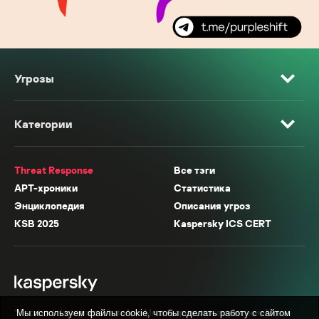
Угрозы
Категории
Threat Response
Все тэги
APT-хроники
Статистика
Энциклопедия
Описания угроз
KSB 2025
Kaspersky ICS CERT
* Facebook, Instagram, WhatsApp, Meta AI принадлежат компании Meta,
Мы используем файлы cookie, чтобы сделать работу с сайтом