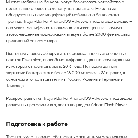
Многие мобильные банкеры могут блокировать устройство с
целью вымогательства денег у пользователя. Но одна из
обнаруженных нами модификаций мобильного банковского
троянца Trojan-Banker.AndroidOS.Faketoken пошла еще дальше –
она может зашифровать пользовательские данные. Помимо
этого, найденная модификация атакует более 2000 финансовых
приложений со всего мира.
Всего нам удалось обнаружить несколько тысяч установочных
пакетов Faketoken, способных шифровать данные, самый ранний
из которых относится к июлю 2016 года. По нашим данным
жертвами банкера стали более 16 000 человек в 27 странах, в
основном это пользователи из России, Украины и Германии и
Таиланда.
Распространяется Trojan-Banker.AndroidOS.Faketoken под видом
различных программ и игр, часто под видом Adobe Flash Player.
Подготовка к работе
Троянец умеет взаимодействовать с защитными механизмами