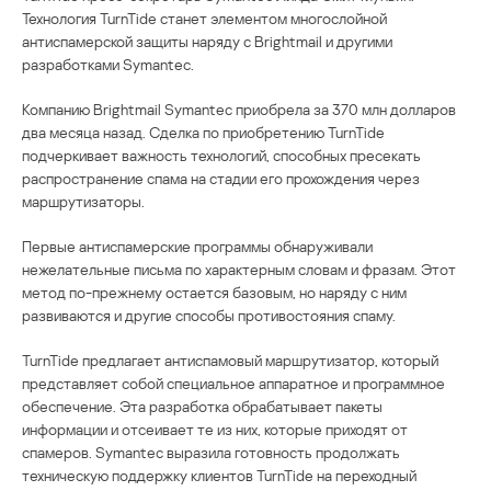
Технология TurnTide станет элементом многослойной
антиспамерской защиты наряду с Brightmail и другими
разработками Symantec.
Компанию Brightmail Symantec приобрела за 370 млн долларов
два месяца назад. Сделка по приобретению TurnTide
подчеркивает важность технологий, способных пресекать
распространение спама на стадии его прохождения через
маршрутизаторы.
Первые антиспамерские программы обнаруживали
нежелательные письма по характерным словам и фразам. Этот
метод по-прежнему остается базовым, но наряду с ним
развиваются и другие способы противостояния спаму.
TurnTide предлагает антиспамовый маршрутизатор, который
представляет собой специальное аппаратное и программное
обеспечение. Эта разработка обрабатывает пакеты
информации и отсеивает те из них, которые приходят от
спамеров. Symantec выразила готовность продолжать
техническую поддержку клиентов TurnTide на переходный