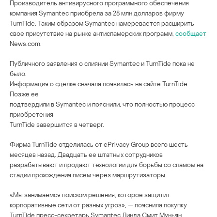
Производитель антивирусного программного обеспечения
компания Symantec приобрела за 28 млн долларов фирму
TurnTide. Таким образом Symantec намеревается расширить
свое присутствие на рынке антиспамерских программ,
сообщает
News.com.
Публичного заявления о слиянии Symantec и TurnTide пока не
было.
Информация о сделке сначала появилась на сайте TurnTide.
Позже ее
подтвердили в Symantec и пояснили, что полностью процесс
приобретения
TurnTide завершится в четверг.
Фирма TurnTide отделилась от ePrivacy Group всего шесть
месяцев назад. Двадцать ее штатных сотрудников
разрабатывают и продают технологии для борьбы со спамом на
стадии прохождения писем через маршрутизаторы.
«Мы занимаемся поиском решения, которое защитит
корпоративные сети от разных угроз», — пояснила покупку
TurnTide пресс-секретарь Symantec Линда Смит Муньян.