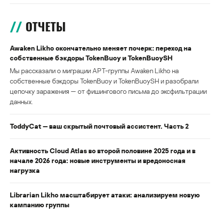
ОТЧЕТЫ
Awaken Likho окончательно меняет почерк: переход на
собственные бэкдоры TokenBuoy и TokenBuoySH
Мы рассказали о миграции APT-группы Awaken Likho на
собственные бэкдоры TokenBuoy и TokenBuoySH и разобрали
цепочку заражения — от фишингового письма до эксфильтрации
данных.
ToddyCat — ваш скрытый почтовый ассистент. Часть 2
Активность Cloud Atlas во второй половине 2025 года и в
начале 2026 года: новые инструменты и вредоносная
нагрузка
Librarian Likho масштабирует атаки: анализируем новую
кампанию группы