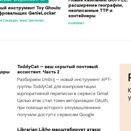
расширение географии,
ый инструмент Toy Ghouls:
неописанные TTP и
ровальщик GenieLocker
контейнеры
Р СИНИЦЫН
ЯНИС ЗИНЧЕНКО
KASPERSKY
ToddyCat — ваш скрытый почтовый
доры
ассистент. Часть 2
Разбираем Umbrij — новый инструмент APT-
группы ToddyCat для компрометации
корпоративной переписки в сервисе Gmail.
Целью атак стал токен авторизации OAuth,
при помощи которого злоумышленники
получали доступ к сервисам Google.
Librarian Likho масштабирует атаки: