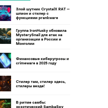
Злой шутник CrystalX RAT —
шпион и стилер с
функциями prankware
Группа IronHusky обновила
MysterySnail для атак на
организации в России и
Монголии
Финансовые киберугрозы и
crimeware в 2025 году
Стилер там, стилер здесь,
стилеры везде!
В ритме самбы:
экзотический SambaSpy