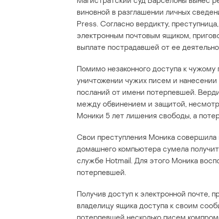
Магистратский суд Барселоны вынес ре
виновной в разглашении личных сведен
Press. Согласно вердикту, преступниц
электронным почтовым ящиком, пригово
выплате пострадавшей от ее деятельно
Помимо незаконного доступа к чужому 
уничтожении чужих писем и нанесении 
посланий от имени потерпевшей. Верди
между обвинением и защитой, несмотря
Моники 5 лет лишения свободы, а поте
Свои преступления Моника совершила в
домашнего компьютера сумела получить
службе Hotmail. Для этого Моника вос
потерпевшей.
Получив доступ к электронной почте, 
владелицу ящика доступа к своим сооб
потерпевшей несколько писем компро