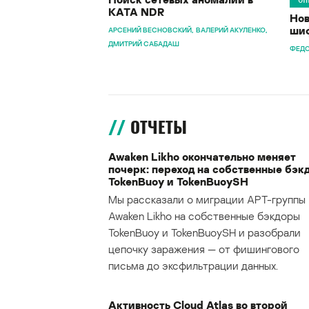
KATA NDR
Нов
шиф
АРСЕНИЙ ВЕСНОВСКИЙ
ВАЛЕРИЙ АКУЛЕНКО
ДМИТРИЙ САБАДАШ
ФЕДО
ОТЧЕТЫ
Awaken Likho окончательно меняет
почерк: переход на собственные бэк
TokenBuoy и TokenBuoySH
Мы рассказали о миграции APT-группы
Awaken Likho на собственные бэкдоры
TokenBuoy и TokenBuoySH и разобрали
цепочку заражения — от фишингового
письма до эксфильтрации данных.
Активность Cloud Atlas во второй