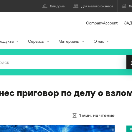
Для дома
Для малого бизнеса
Д
CompanyAccount
ЗАД
родукты
Сервисы
Материалы
О нас
ес приговор по делу о взло
1
мин. на чтение