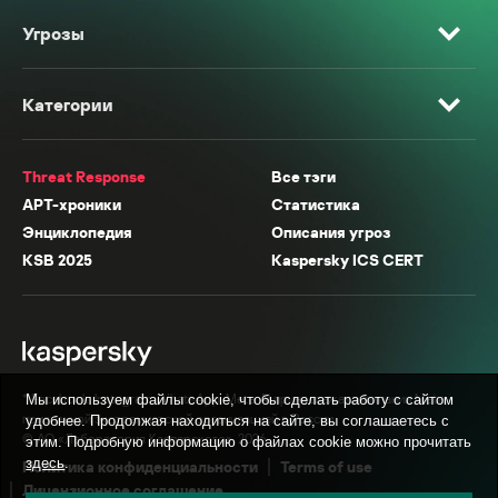
Угрозы
Категории
Threat Response
Все тэги
APT-хроники
Статистика
Энциклопедия
Описания угроз
KSB 2025
Kaspersky ICS CERT
* Facebook, Instagram, WhatsApp, Meta AI принадлежат компании Meta,
Мы используем файлы cookie, чтобы сделать работу с сайтом
признанной экстремистской организацией в России.
удобнее. Продолжая находиться на сайте, вы соглашаетесь с
© АО «Лаборатория Касперского», 2026.
этим. Подробную информацию о файлах cookie можно прочитать
здесь
.
Политика конфиденциальности
Terms of use
Лицензионное соглашение