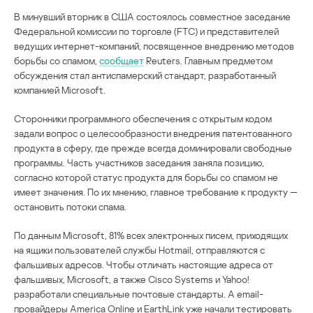
В минувший вторник в США состоялось совместное заседание
Федеральной комиссии по торговле (FTC) и представителей
ведущих интернет-компаний, посвященное внедрению методов
борьбы со спамом,
сообщает
Reuters. Главным предметом
обсуждения стал антиспамерский стандарт, разработанный
компанией Microsoft.
Сторонники программного обеспечения с открытым кодом
задали вопрос о целесообразности внедрения патентованного
продукта в сферу, где прежде всегда доминировали свободные
программы. Часть участников заседания заняла позицию,
согласно которой статус продукта для борьбы со спамом не
имеет значения. По их мнению, главное требование к продукту —
остановить потоки спама.
По данным Microsoft, 81% всех электронных писем, приходящих
на ящики пользователей службы Hotmail, отправляются с
фальшивых адресов. Чтобы отличать настоящие адреса от
фальшивых, Microsoft, а также Cisco Systems и Yahoo!
разработали специальные почтовые стандарты. А email-
провайдеры America Online и EarthLink уже начали тестировать