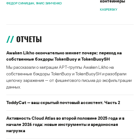
контейнеры
ФЕДОР СИНИЦЫН
ЯНИС ЗИНЧЕНКО
KASPERSKY
ОТЧЕТЫ
Awaken Likho окончательно меняет почерк: переход на
собственные бэкдоры TokenBuoy и TokenBuoySH
Мы рассказали о миграции APT-группы Awaken Likho на
собственные бэкдоры TokenBuoy и TokenBuoySH и разобрали
цепочку заражения — от фишингового письма до эксфильтрации
данных.
ToddyCat — ваш скрытый почтовый ассистент. Часть 2
Активность Cloud Atlas во второй половине 2025 года и в
начале 2026 года: новые инструменты и вредоносная
нагрузка