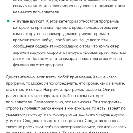
самых утилит можно злонамеренно управлять компьютером
невинного пользователя.
«Глупые шутки»
. К этой категории относятся программы,
которые не причиняют прямого вреда пользователю или
компьютеру, но, например, демонстрируют время от
времени какое-нибудь сообщение. Чаще всего эти
сообщения содержат информацию о том, что компьютер
заражен вирусом, скоро этот вирус отформатирует жесткий
диск и т.д. Только «чувство юмора» создателя ограничивает
функционал этих программ.
Действительно, если взять любой приведенный выше класс
программ, то можно легко определить, что кроме, как к riskware,
его отнести некуда. Например, программы дозвона. Они не
размножаются и не заражают файлы на компьютере
пользователя. Следовательно, это не вирусы. Эти программы
строго выполняют заложенные в них функции (то есть, звонят по
указанному номеру) и не маскируются под какие-нибудь другие
утилиты. Следовательно, это не троянцы. Средства дозвона
также не рассылают себя по электронной почте, так что назвать
их червями тоже невозможно. Тем не менее, благодаря