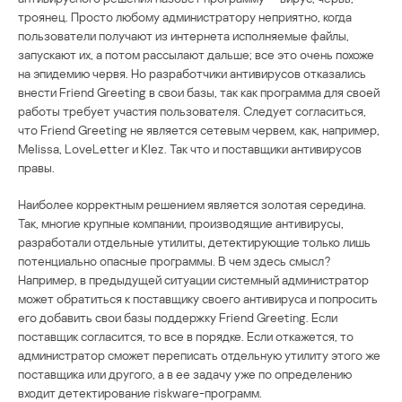
троянец. Просто любому администратору неприятно, когда
пользователи получают из интернета исполняемые файлы,
запускают их, а потом рассылают дальше; все это очень похоже
на эпидемию червя. Но разработчики антивирусов отказались
внести Friend Greeting в свои базы, так как программа для своей
работы требует участия пользователя. Следует согласиться,
что Friend Greeting не является сетевым червем, как, например,
Melissa, LoveLetter и Klez. Так что и поставщики антивирусов
правы.
Наиболее корректным решением является золотая середина.
Так, многие крупные компании, производящие антивирусы,
разработали отдельные утилиты, детектирующие только лишь
потенциально опасные программы. В чем здесь смысл?
Например, в предыдущей ситуации системный администратор
может обратиться к поставщику своего антивируса и попросить
его добавить свои базы поддержку Friend Greeting. Если
поставщик согласится, то все в порядке. Если откажется, то
администратор сможет переписать отдельную утилиту этого же
поставщика или другого, а в ее задачу уже по определению
входит детектирование riskware-программ.