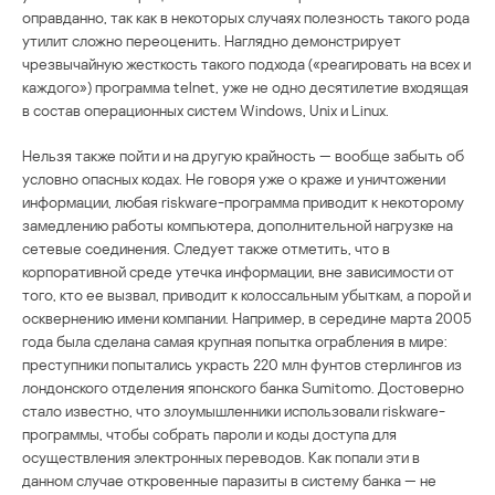
оправданно, так как в некоторых случаях полезность такого рода
утилит сложно переоценить. Наглядно демонстрирует
чрезвычайную жесткость такого подхода («реагировать на всех и
каждого») программа telnet, уже не одно десятилетие входящая
в состав операционных систем Windows, Unix и Linux.
Нельзя также пойти и на другую крайность — вообще забыть об
условно опасных кодах. Не говоря уже о краже и уничтожении
информации, любая riskware-программа приводит к некоторому
замедлению работы компьютера, дополнительной нагрузке на
сетевые соединения. Следует также отметить, что в
корпоративной среде утечка информации, вне зависимости от
того, кто ее вызвал, приводит к колоссальным убыткам, а порой и
осквернению имени компании. Например, в середине марта 2005
года была сделана самая крупная попытка ограбления в мире:
преступники попытались украсть 220 млн фунтов стерлингов из
лондонского отделения японского банка Sumitomo. Достоверно
стало известно, что злоумышленники использовали riskware-
программы, чтобы собрать пароли и коды доступа для
осуществления электронных переводов. Как попали эти в
данном случае откровенные паразиты в систему банка — не