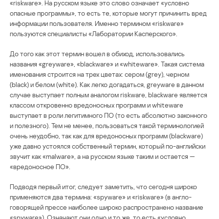
«riskware». На русском языке это слово означает «условно
опасные программы», то есть те, которые могут причинить вред
информации пользователя. Именно термином «riskware»
пользуются специалисты «Лаборатории Касперского».
До того как этот термин вошел в обиход, использовались
названия «greyware», «blackware» и «whiteware». Такая система
именования строится на трех цветах: сером (grey), черном
(black) и белом (white). Как легко догадаться, greyware в данном
случае выступает полным аналогом riskware, blackware является
классом откровенно вредоносных программ и whiteware
выступает в роли легитимного ПО (то есть абсолютно законного
и полезного). Тем не менее, пользоваться такой терминологией
очень неудобно, так как для вредоносных программ (blackware)
уже давно устоялся собственный термин, который по-английски
звучит как «malware», а на русском языке таким и остается —
«вредоносное ПО».
Подводя первый итог, следует заметить, что сегодня широко
применяются два термина: «spyware» и «riskware» (в англо-
говорящей прессе наиболее широко распространено название
«spyware»). Означают они одно и то же, то есть «условно