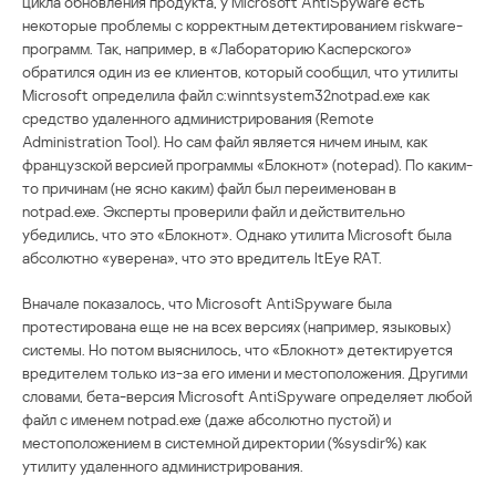
цикла обновления продукта, у Microsoft AntiSpyware есть
некоторые проблемы с корректным детектированием riskware-
программ. Так, например, в «Лабораторию Касперского»
обратился один из ее клиентов, который сообщил, что утилиты
Microsoft определила файл c:winntsystem32notpad.exe как
средство удаленного администрирования (Remote
Administration Tool). Но сам файл является ничем иным, как
французской версией программы «Блокнот» (notepad). По каким-
то причинам (не ясно каким) файл был переименован в
notpad.exe. Эксперты проверили файл и действительно
убедились, что это «Блокнот». Однако утилита Microsoft была
абсолютно «уверена», что это вредитель ItEye RAT.
Вначале показалось, что Microsoft AntiSpyware была
протестирована еще не на всех версиях (например, языковых)
системы. Но потом выяснилось, что «Блокнот» детектируется
вредителем только из-за его имени и местоположения. Другими
словами, бета-версия Microsoft AntiSpyware определяет любой
файл с именем notpad.exe (даже абсолютно пустой) и
местоположением в системной директории (%sysdir%) как
утилиту удаленного администрирования.