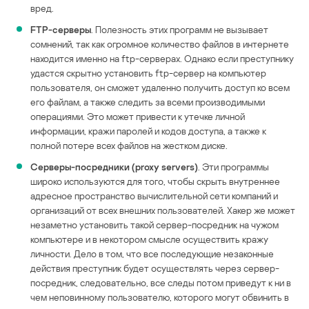
вред.
FTP-серверы
. Полезность этих программ не вызывает
сомнений, так как огромное количество файлов в интернете
находится именно на ftp-серверах. Однако если преступнику
удастся скрытно установить ftp-сервер на компьютер
пользователя, он сможет удаленно получить доступ ко всем
его файлам, а также следить за всеми производимыми
операциями. Это может привести к утечке личной
информации, кражи паролей и кодов доступа, а также к
полной потере всех файлов на жестком диске.
Серверы-посредники (proxy servers)
. Эти программы
широко используются для того, чтобы скрыть внутреннее
адресное пространство вычислительной сети компаний и
организаций от всех внешних пользователей. Хакер же может
незаметно установить такой сервер-посредник на чужом
компьютере и в некотором смысле осуществить кражу
личности. Дело в том, что все последующие незаконные
действия преступник будет осуществлять через сервер-
посредник, следовательно, все следы потом приведут к ни в
чем неповинному пользователю, которого могут обвинить в