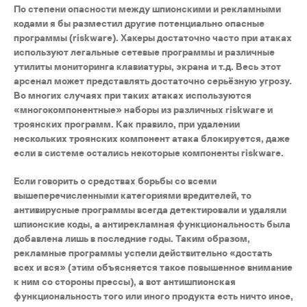
По степени опасности между шпионскими и рекламными
кодами я бы разместил другие потенциально опасные
программы (riskware). Хакеры достаточно часто при атаках
используют легальные сетевые программы и различные
утилиты мониторинга клавиатуры, экрана и т.д. Весь этот
арсенал может представлять достаточно серьёзную угрозу.
Во многих случаях при таких атаках используются
«многокомпонентные» наборы из различных riskware и
троянских программ. Как правило, при удалении
нескольких троянских компонент атака блокируется, даже
если в системе остались некоторые компоненты riskware.
Если говорить о средствах борьбы со всеми
вышеперечисленными категориями вредителей, то
антивирусные программы всегда детектировали и удаляли
шпионские коды, а антирекламная функциональность была
добавлена лишь в последние годы. Таким образом,
рекламные программы успели действительно «достать
всех и вся» (этим объясняется такое повышенное внимание
к ним со стороны прессы), а вот антишпионская
функциональность того или иного продукта есть ничто иное,