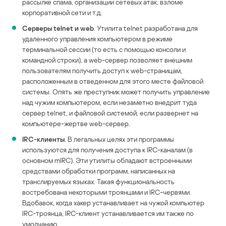
рассылке спама, организации сетевых атак, взломе
корпоративной сети и т.д.
Серверы telnet и web
. Утилита telnet разработана для
удаленного управления компьютером в режиме
терминальной сессии (то есть с помощью консоли и
командной строки), а web-сервер позволяет внешним
пользователям получить доступ к web-страницам,
расположенным в отведенном для этого месте файловой
системы. Опять же преступник может получить управление
над чужим компьютером, если незаметно внедрит туда
сервер telnet, и файловой системой, если развернет на
компьютере-жертве web-сервер.
IRC-клиенты
. В легальных целях эти программы
используются для получения доступа к IRC-каналам (в
основном mIRC). Эти утилиты обладают встроенными
средствами обработки программ, написанных на
транслируемых языках. Такая функциональность
востребована некоторыми троянцами и IRC-червями.
Вдобавок, когда хакер устанавливает на чужой компьютер
IRC-троянца, IRC-клиент устанавливается им также по
умолчанию.