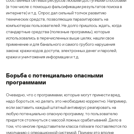
собственных сетевых ресурсов любыми доступными способами
(в том числе с помощью фальсификации результатов поиска в
интернете) и т.д. Спрос дал сильный толчок развитию
технических средств, позволяющих паразитировать на
компьютерах пользователей. Не долго пришлось ждать, когда
стандартные средства (полезные программы), которые
использовались в перечисленных выше целях, нашли свое
применение и для банального и самого грубого нарушения
закона: кражи кодов доступа, электронных денег и паролей,
кражи и уничтожения информации и т.д.
Борьба с потенциально опасными
программами
Очевидно, что с программами, которые могут принести вред,
надо бороться, но делать это необходимо корректно. Например,
если заставить каждый штатный антивирус реагировать на
любую потенциально опасную программу, то пользователю
придется столкнуться с массой ложных срабатываний. Дело в
том, что многие представители класса riskware поставляются по
умолчанию с операционной системой. Причем это вполне