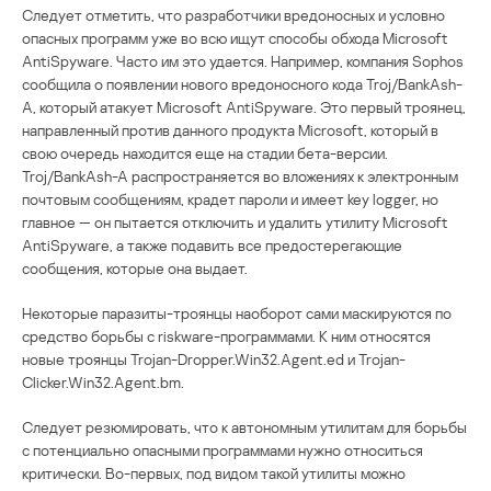
Следует отметить, что разработчики вредоносных и условно
опасных программ уже во всю ищут способы обхода Microsoft
AntiSpyware. Часто им это удается. Например, компания Sophos
сообщила о появлении нового вредоносного кода Troj/BankAsh-
A, который атакует Microsoft AntiSpyware. Это первый троянец,
направленный против данного продукта Microsoft, который в
свою очередь находится еще на стадии бета-версии.
Troj/BankAsh-A распространяется во вложениях к электронным
почтовым сообщениям, крадет пароли и имеет key logger, но
главное — он пытается отключить и удалить утилиту Microsoft
AntiSpyware, а также подавить все предостерегающие
сообщения, которые она выдает.
Некоторые паразиты-троянцы наоборот сами маскируются по
средство борьбы с riskware-программами. К ним относятся
новые троянцы Trojan-Dropper.Win32.Agent.ed и Trojan-
Clicker.Win32.Agent.bm.
Следует резюмировать, что к автономным утилитам для борьбы
с потенциально опасными программами нужно относиться
критически. Во-первых, под видом такой утилиты можно