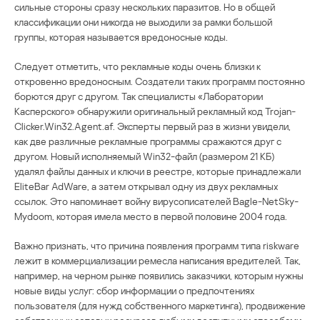
сильные стороны сразу нескольких паразитов. Но в общей
классификации они никогда не выходили за рамки большой
группы, которая называется вредоносные коды.
Следует отметить, что рекламные коды очень близки к
откровенно вредоносным. Создатели таких программ постоянно
борются друг с другом. Так специалисты «Лаборатории
Касперского» обнаружили оригинальный рекламный код Trojan-
Clicker.Win32.Agent.af. Эксперты первый раз в жизни увидели,
как две различные рекламные программы сражаются друг с
другом. Новый исполняемый Win32-файл (размером 21 КБ)
удалял файлы данных и ключи в реестре, которые принадлежали
EliteBar AdWare, а затем открывал одну из двух рекламных
ссылок. Это напоминает войну вирусописателей Bagle-NetSky-
Mydoom, которая имела место в первой половине 2004 года.
Важно признать, что причина появления программ типа riskware
лежит в коммерциализации ремесла написания вредителей. Так,
например, на черном рынке появились заказчики, которым нужны
новые виды услуг: сбор информации о предпочтениях
пользователя (для нужд собственного маркетинга), продвижение