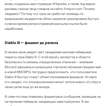
вновь созданных ими страницах Wikipedia, а также под видом
рекламы секонд-хенд товаров на сайте Amazon.com. Почему
«видимо»? Потому что трюк не сработал: команды по
разрешению инцидентов обоих сервисов среагировали быстро,
и уже во время распространения рассылки ссылки были
нерабочими.
Diablo III — фишинг до релиза
В начале июня увидит свет ожидаемая многими геймерами
планеты игра Diablo III. С этой игрой у экспертов в области
безопасности связаны определенные опасения — компания
Blizzard официально разрешила торговлю игровыми предметами
в новой MMORPG. Нетрудно предположить, что пользователи
Diablo III быстро станут объектом внимания фишеров. Но мало
кто ожидал, что злоумышленники начнут использовать эту игру в
своих целях еще до ее выхода.
В спам-потоках появились фишинговые сообщения, играющие на
нетерпении геймеров, ожидающих заветный релиз. В них