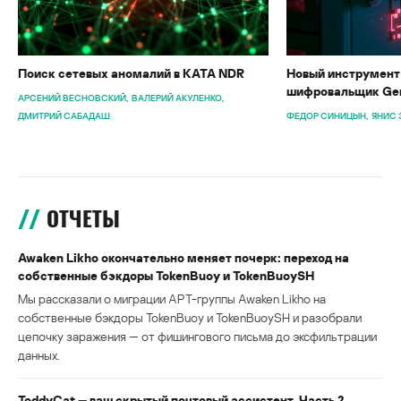
Поиск сетевых аномалий в KATA NDR
Новый инструмент 
шифровальщик Gen
АРСЕНИЙ ВЕСНОВСКИЙ
ВАЛЕРИЙ АКУЛЕНКО
ДМИТРИЙ САБАДАШ
ФЕДОР СИНИЦЫН
ЯНИС 
ОТЧЕТЫ
Awaken Likho окончательно меняет почерк: переход на
собственные бэкдоры TokenBuoy и TokenBuoySH
Мы рассказали о миграции APT-группы Awaken Likho на
собственные бэкдоры TokenBuoy и TokenBuoySH и разобрали
цепочку заражения — от фишингового письма до эксфильтрации
данных.
ToddyCat — ваш скрытый почтовый ассистент. Часть 2