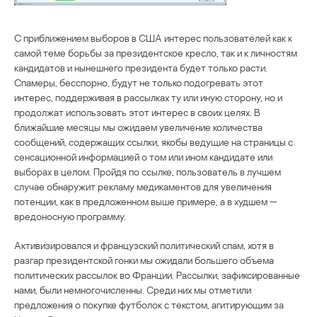
С приближением выборов в США интерес пользователей как к
самой теме борьбы за президентское кресло, так и к личностям
кандидатов и нынешнего президента будет только расти.
Спамеры, бесспорно, будут не только подогревать этот
интерес, поддерживая в рассылках ту или иную сторону, но и
продолжат использовать этот интерес в своих целях. В
ближайшие месяцы мы ожидаем увеличение количества
сообщений, содержащих ссылки, якобы ведущие на страницы с
сенсационной информацией о том или ином кандидате или
выборах в целом. Пройдя по ссылке, пользователь в лучшем
случае обнаружит рекламу медикаментов для увеличения
потенции, как в предложенном выше примере, а в худшем —
вредоносную программу.
Активизировался и французский политический спам, хотя в
разгар президентской гонки мы ожидали большего объема
политических рассылок во Франции. Рассылки, зафиксированные
нами, были немногочисленны. Среди них мы отметили
предложения о покупке футболок с текстом, агитирующим за