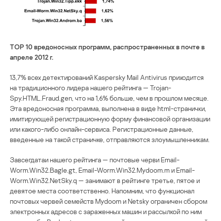
ТОP 10 вредоносных программ, распространенных в почте в
апреле 2012 г.
13,7% всех детектирований Kaspersky Mail Antivirus приходится
на традиционного лидера нашего рейтинга — Trojan-
Spy.HTML.Fraud.gen, что на 1,6% больше, чем в прошлом месяце.
Эта вредоносная программа, выполнена в виде html-странички,
имитирующей регистрационную форму финансовой организации
или какого-либо онлайн-сервиса. Регистрационные данные,
введенные на такой страничке, отправляются злоумышленникам.
Завсегдатаи нашего рейтинга — почтовые черви Email-
Worm.Win32.Bagle.gt, Email-Worm.Win32.Mydoom.m и Email-
Worm.Win32.NetSky.q — занимают в рейтинге третье, пятое и
девятое места соответственно. Напомним, что функционал
почтовых червей семейств Mydoom и Netsky ограничен сбором
электронных адресов с зараженных машин и рассылкой по ним