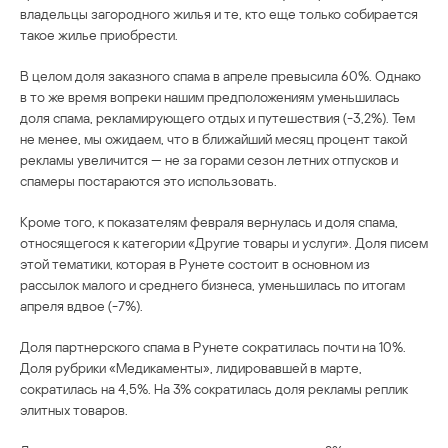
владельцы загородного жилья и те, кто еще только собирается
такое жилье приобрести.
В целом доля заказного спама в апреле превысила 60%. Однако
в то же время вопреки нашим предположениям уменьшилась
доля спама, рекламирующего отдых и путешествия (-3,2%). Тем
не менее, мы ожидаем, что в ближайший месяц процент такой
рекламы увеличится — не за горами сезон летних отпусков и
спамеры постараются это использовать.
Кроме того, к показателям февраля вернулась и доля спама,
относящегося к категории «Другие товары и услуги». Доля писем
этой тематики, которая в Рунете состоит в основном из
рассылок малого и среднего бизнеса, уменьшилась по итогам
апреля вдвое (-7%).
Доля партнерского спама в Рунете сократилась почти на 10%.
Доля рубрики «Медикаменты», лидировавшей в марте,
сократилась на 4,5%. На 3% сократилась доля рекламы реплик
элитных товаров.