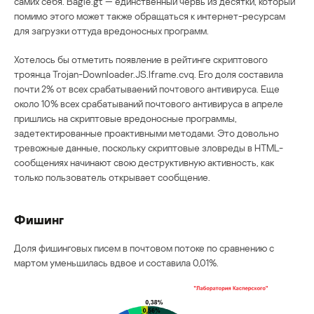
самих себя. Bagle.gt — единственный червь из десятки, который
помимо этого может также обращаться к интернет-ресурсам
для загрузки оттуда вредоносных программ.
Хотелось бы отметить появление в рейтинге скриптового
троянца Trojan-Downloader.JS.Iframe.cvq. Его доля составила
почти 2% от всех срабатываений почтового антивируса. Еще
около 10% всех срабатываний почтового антивируса в апреле
пришлись на скриптовые вредоносные программы,
задетектированные проактивными методами. Это довольно
тревожные данные, поскольку скриптовые зловреды в HTML-
сообщениях начинают свою деструктивную активность, как
только пользователь открывает сообщение.
Фишинг
Доля фишинговых писем в почтовом потоке по сравнению с
мартом уменьшилась вдвое и составила 0,01%.