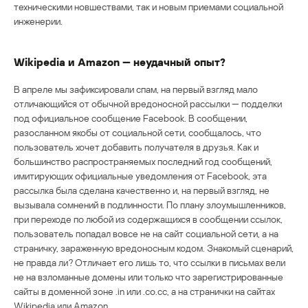
техническими новшествами, так и новым приемами социальной
инженерии.
Wikipedia и Amazon — неудачный опыт?
В апреле мы зафиксировали спам, на первый взгляд мало
отличающийся от обычной вредоносной рассылки — подделки
под официальное сообщение Facebook. В сообщении,
разосланном якобы от социальной сети, сообщалось, что
пользователь хочет добавить получателя в друзья. Как и
большинство распространяемых последний год сообщений,
имитирующих официальные уведомления от Facebook, эта
рассылка была сделана качественно и, на первый взгляд, не
вызывала сомнений в подлинности. По плану злоумышленников,
при переходе по любой из содержащихся в сообщении ссылок,
пользователь попадал вовсе не на сайт социальной сети, а на
страничку, зараженную вредоносным кодом. Знакомый сценарий,
не правда ли? Отличает его лишь то, что ссылки в письмах вели
не на взломанные домены или только что зарегистрированные
сайты в доменной зоне .in или .co.cc, а на странички на сайтах
Wikipedia или Amazon.