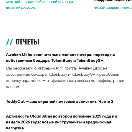
АРСЕНИЙ ВЕСНОВСКИЙ
ВАЛЕРИЙ АКУЛЕНКО
ДМИТРИЙ САБАДАШ
ФЕДОР СИНИЦЫН
ЯНИС 
ОТЧЕТЫ
Awaken Likho окончательно меняет почерк: переход на
собственные бэкдоры TokenBuoy и TokenBuoySH
Мы рассказали о миграции APT-группы Awaken Likho на
собственные бэкдоры TokenBuoy и TokenBuoySH и разобрали
цепочку заражения — от фишингового письма до эксфильтрации
данных.
ToddyCat — ваш скрытый почтовый ассистент. Часть 2
Активность Cloud Atlas во второй половине 2025 года и в
начале 2026 года: новые инструменты и вредоносная
нагрузка