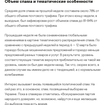
Объем спама и тематические особенности
Средняя доля спама на прошлой неделе составила около 78% от
общего объема почтового трафика. При этом к концу недели, в
выходные, был зафиксирован рост объемов спама до 81-84% от
общего объема почтового трафика.
Прошедшая неделя не была ознаменована глобальными
изменениями в картине тематического распределения спама. По
сравнению с предыдущей неделей в период 6 — 12 марта было
гораздо больше мошеннических предложений и гораздо меньше
предложений разных товаров и услуг. В результате, уровень
соответствующих тематик вернулся приблизительно на такой же
уровень, каким он был две недели назад. Так что, скорее всего, в
данном случае мы имеем дело не с тенденцией, а с нормальными
колебаниями.
Интерес вызывает вновь появившийся политический спам. На
сей раз это, в основном, спам, посвященный выборам на
Украине. Пока в спамерах отметилась «Всеукраинская партия
народного доверия», но, возможно, найдутся и еще желающие.
До выборов пока есть время.