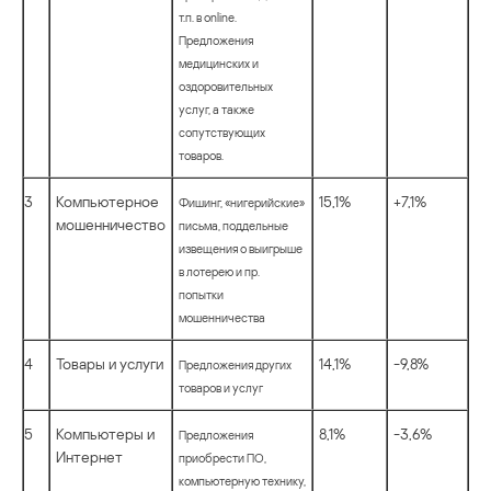
т.п. в online.
Предложения
медицинских и
оздоровительных
услуг, а также
сопутствующих
товаров.
3
Компьютерное
15,1%
+7,1%
Фишинг, «нигерийские»
мошенничество
письма, поддельные
извещения о выигрыше
в лотерею и пр.
попытки
мошенничества
4
Товары и услуги
14,1%
-9,8%
Предложения других
товаров и услуг
5
Компьютеры и
8,1%
-3,6%
Предложения
Интернет
приобрести ПО,
компьютерную технику,