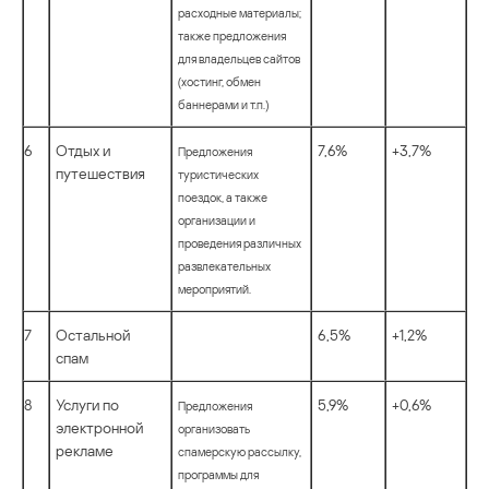
расходные материалы;
также предложения
для владельцев сайтов
(хостинг, обмен
баннерами и т.п.)
6
Отдых и
7,6%
+3,7%
Предложения
путешествия
туристических
поездок, а также
организации и
проведения различных
развлекательных
мероприятий.
7
Остальной
6,5%
+1,2%
спам
8
Услуги по
5,9%
+0,6%
Предложения
электронной
организовать
рекламе
спамерскую рассылку,
программы для