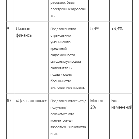
рассылок, базы
электронных адресов и
т.п.
9
Личные
5,4%
+3,4%
Предложения по
финансы
страхованию,
уменьшению
кредитной
задолженности,
выгодным условиям
займов и т.п. В
подавляющем
большинстве
англоязычные письма.
10
«Для взрослых»
Менее
Без
Предложения скачать/
2%
изменений
получить/
ознакомиться с
контентом «для
взрослых». Знакомства
и т.п.