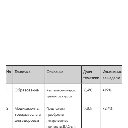
No
Тематика
Описание
Доля
Изменения
тематики
за неделю
1
Образование
18,4%
+1,9%
Реклама семинаров,
тренингов, курсов
2
Медикаменты;
17,8%
+2,4%
Предложения
товары/услуги
приобрести
для здоровья
лекарственные
препараты, БАД-ы и