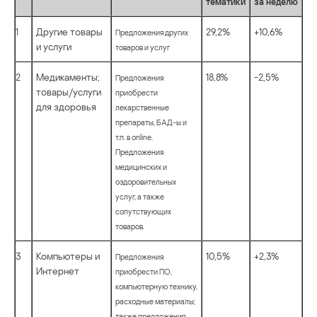
тематики
за неделю
1
Другие товары
29,2%
+10,6%
Предложения других
и услуги
товаров и услуг
2
Медикаменты;
18,8%
-2,5%
Предложения
товары/услуги
приобрести
для здоровья
лекарственные
препараты, БАД-ы и
т.п. в online.
Предложения
медицинских и
оздоровительных
услуг, а также
сопутствующих
товаров.
3
Компьютеры и
10,5%
+2,3%
Предложения
Интернет
приобрести ПО,
компьютерную технику,
расходные материалы;
также предложения