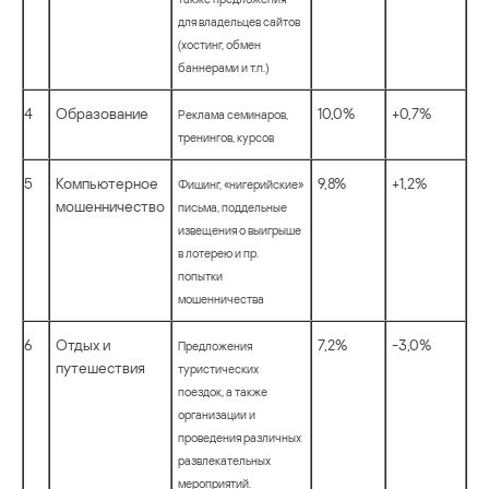
для владельцев сайтов
(хостинг, обмен
баннерами и т.п.)
4
Образование
10,0%
+0,7%
Реклама семинаров,
тренингов, курсов
5
Компьютерное
9,8%
+1,2%
Фишинг, «нигерийские»
мошенничество
письма, поддельные
извещения о выигрыше
в лотерею и пр.
попытки
мошенничества
6
Отдых и
7,2%
-3,0%
Предложения
путешествия
туристических
поездок, а также
организации и
проведения различных
развлекательных
мероприятий.