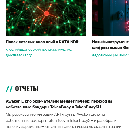
Поиск сетевых аномалий в KATA NDR
Новый инструмент 
шифровальщик Gen
АРСЕНИЙ ВЕСНОВСКИЙ
ВАЛЕРИЙ АКУЛЕНКО
ДМИТРИЙ САБАДАШ
ФЕДОР СИНИЦЫН
ЯНИС 
ОТЧЕТЫ
Awaken Likho окончательно меняет почерк: переход на
собственные бэкдоры TokenBuoy и TokenBuoySH
Мы рассказали о миграции APT-группы Awaken Likho на
собственные бэкдоры TokenBuoy и TokenBuoySH и разобрали
цепочку заражения — от фишингового письма до эксфильтрации