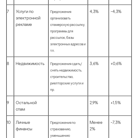
7
Услуги по
4,3%
-4,3%
Предложения
электронной
организовать
рекламе
спамерскую рассылку,
программы для
рассылок, базы
электронных адресов и
т.п.
8
Недвижимость
3,6%
+0,6%
Предложения сдать/
снять недвижимость,
строительство,
риелторские услуги и
пр.
9
Остальной
2,9%
+1,5%
спам
10
Личные
Менее
-7,3%
Предложения по
финансы
2%
страхованию,
уменьшению