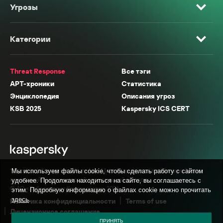
Угрозы
Категории
Threat Response
Все тэги
APT-хроники
Статистика
Энциклопедия
Описания угроз
KSB 2025
Kaspersky ICS CERT
* Facebook, Instagram, WhatsApp, Meta AI принадлежат компании Meta,
Мы используем файлы cookie, чтобы сделать работу с сайтом
признанной экстремистской организацией в России.
удобнее. Продолжая находиться на сайте, вы соглашаетесь с
© АО «Лаборатория Касперского», 2026.
этим. Подробную информацию о файлах cookie можно прочитать
здесь
.
Политика конфиденциальности
Terms of use
Лицензионное соглашение
ПРИНЯТЬ