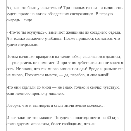
Ах, как это было увлекательно! Три ночных сеанса . и начинаешь
худеть прямо на глазах обалдевших сослуживцев. В первую
очередь . лицо.
«Что-то ты осунулась», замечают женщины из соседнего отдела.
А я только загадочно улыбаюсь. Позже пришлось сознаться, что
худею специально.
Потом начинает вращаться на талии юбка, сваливаются джинсы,
— уже ремень не помогает. И при этом действительно не хочется
есть! Не знала, что так много зависит от еды! Вроде и раньше ела
не много, Посчитали вместе, — да, перебор, и еще какой!
Что они сделали со мной — не знаю, только и сейчас чувствую,
если немного проглочу лишнего.
Говорят, что и выглядеть я стала значительно моложе…
И все-таки не это главное. Похудев за полгода почти на 40 кг, я
стала другим человеком, более свободным, что-ли.