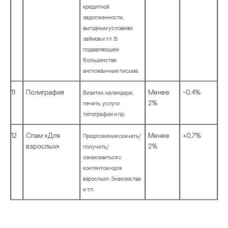
кредитной
задолженности,
выгодным условиям
займов и т.п. В
подавляющем
большинстве
англоязычные письма.
11
Полиграфия
Менее
-0,4%
Визитки, календари,
2%
печать, услуги
типографии и пр.
12
Спам «Для
Менее
+0,7%
Предложения скачать/
взрослых»
2%
получить/
ознакомиться с
контентом «для
взрослых». Знакомства
и т.п.