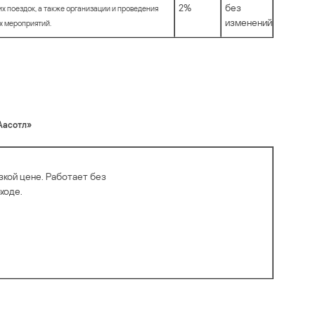
2%
без
 поездок, а также организации и проведения
изменений
х мероприятий.
Аасотл»
кой цене. Работает без
ходе.