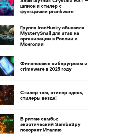
Злой шутник CrystalX RAT —
шпион и стилер с
функциями prankware
Группа IronHusky обновила
MysterySnail для атак на
организации в России и
Монголии
Финансовые киберугрозы и
crimeware в 2025 году
Стилер там, стилер здесь,
стилеры везде!
В ритме самбы:
экзотический SambaSpy
покоряет Италию