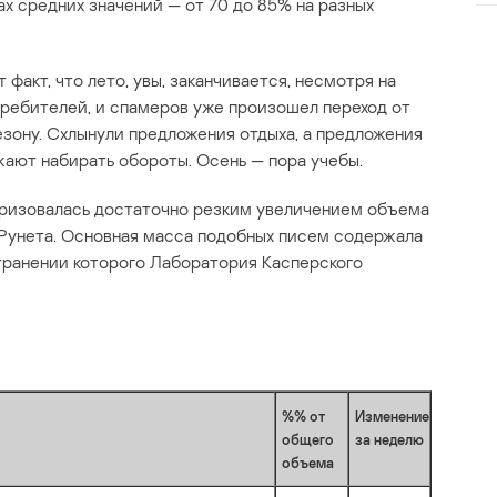
х средних значений — от 70 до 85% на разных
факт, что лето, увы, заканчивается, несмотря на
требителей, и спамеров уже произошел переход от
езону. Схлынули предложения отдыха, а предложения
жают набирать обороты. Осень — пора учебы.
еризовалась достаточно резким увеличением объема
 Рунета. Основная масса подобных писем содержала
ранении которого Лаборатория Касперского
%% от
Изменение
общего
за неделю
объема