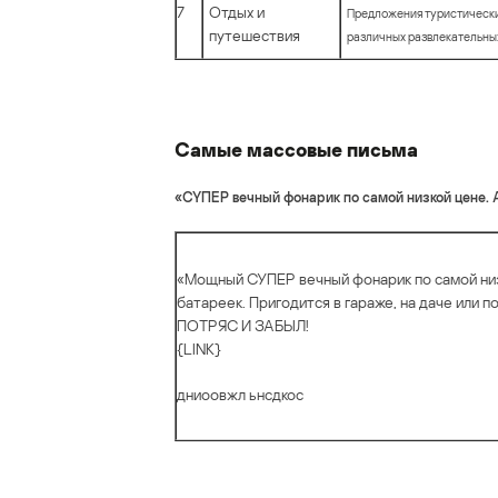
7
Отдых и
Предложения туристических
путешествия
различных развлекательны
Самые массовые письма
«CYПЕР вeчный фонарик по самой низкой цeне. 
«Мощный СУПЕР вечный фонарик по самой низ
батареек. Пригодится в гараже, на даче или по
ПОТРЯС И ЗАБЫЛ!
{LINK}
дниоовжл ьнсдкос