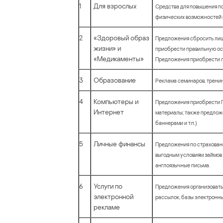
1
Для взрослых
Средства для повышения пот
физических возможностей 
2
«Здоровый образ
Предложения сбросить лишн
жизни» и
приобрести правильную осан
«Медикаменты»
Предложения приобрести ле
3
Образование
Реклама семинаров, тренин
4
Компьютеры и
Предложения приобрести П
Интернет
материалы; также предложе
баннерами и т.п.)
5
Личные финансы
Предложения по страхован
выгодным условиям займов 
англоязычные письма.
6
Услуги по
Предложения организовать
электронной
рассылок, базы электронных
рекламе