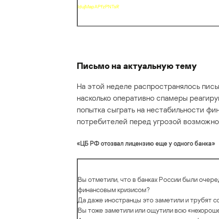
IdujMapAPfzPNTsR
Письмо на актуальную тему
На этой неделе распространялось пись
насколько оперативно спамеры реагирую
попытка сыграть на нестабильности фи
потребителей перед угрозой возможног
«ЦБ РФ отозвал лицензию еще у одного банка»
Вы отметили, что в банках России были очер
финансовым кризисом?
Да даже иностранцы это заметили и трубят со 
Вы тоже заметили или ощутили всю «нехороше