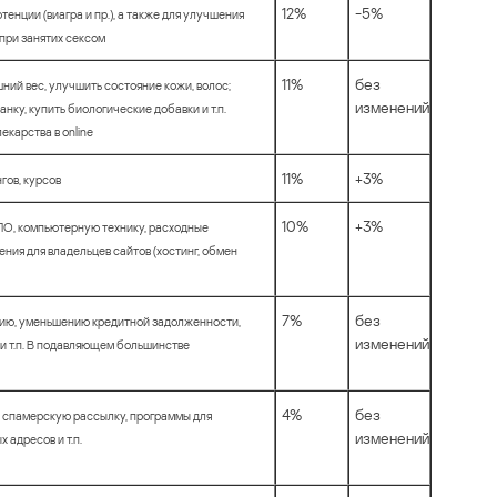
12%
-5%
енции (виагра и пр.), а также для улучшения
при занятих сексом
11%
без
ий вес, улучшить состояние кожи, волос;
изменений
ку, купить биологические добавки и т.п.
карства в online
11%
+3%
гов, курсов
10%
+3%
О, компьютерную технику, расходные
ния для владельцев сайтов (хостинг, обмен
7%
без
ию, уменьшению кредитной задолженности,
изменений
и т.п. В подавляющем большинстве
4%
без
 спамерскую рассылку, программы для
изменений
 адресов и т.п.