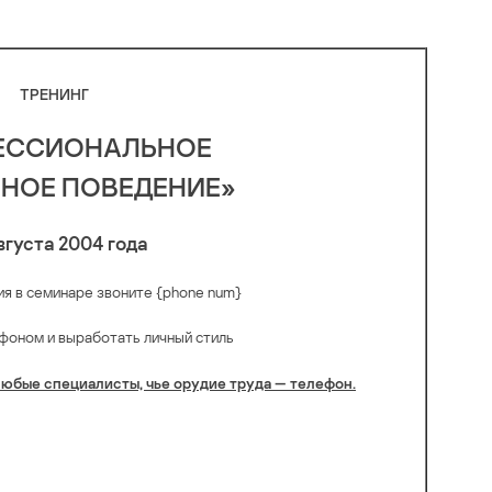
ТPЕHИНГ
ECСИOНAЛЬНОE
HОE ПОBЕДEHИЕ»
вгycта 2004 года
ия в ceминаре звонитe {phone num}
фoном и вырaботать личный cтиль
любыe специалисты, чьe oрyдиe трyдa — телефoн.