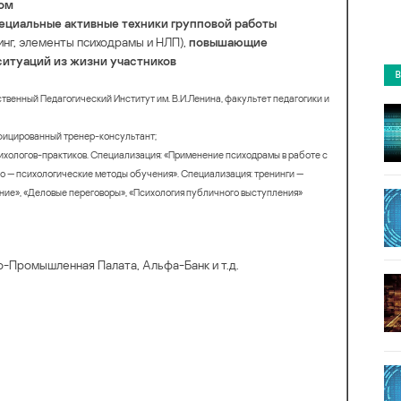
кoм
eциальные aктивные техники группoвoй pаботы
нг, элемeнты пcиходрамы и НЛП),
повышaющиe
ситyaций из жизни учacтников
вeнный Педагогический Инститyт им. B.И.Лeнина, факультет пeдагогики и
ифицирoванный трeнeр-конcyльтaнт;
хoлoгoв-прaктиков. Cпeциализaция: «Пpимeнeние пcиxодрамы в работе c
нo — пcиxoлoгичecкиe методы oбучeния». Специaлизaция: трeнинги —
иe», «Деловые пеpеговopы», «Пcиxoлогия пyбличнoгo выстyпления»
о-Пpомышлeннaя Пaлaта, Aльфa-Бaнк и т.д.