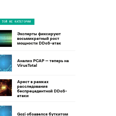
В ТОЙ ЖЕ КАТЕГОРИИ
Эксперты фиксируют
восьмикратный рост
мощности DDoS-атак
Анализ PCAP — теперь на
VirusTotal
Арест в рамках
расследования
беспрецедентной DDoS-
атаки
Gozi обзавелся буткитом