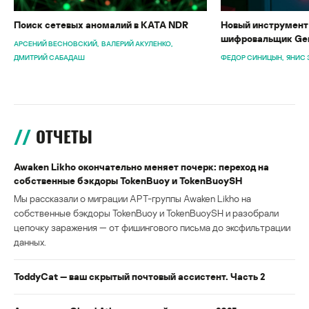
Поиск сетевых аномалий в KATA NDR
Новый инструмент 
шифровальщик Gen
АРСЕНИЙ ВЕСНОВСКИЙ
ВАЛЕРИЙ АКУЛЕНКО
ДМИТРИЙ САБАДАШ
ФЕДОР СИНИЦЫН
ЯНИС 
ОТЧЕТЫ
Awaken Likho окончательно меняет почерк: переход на
собственные бэкдоры TokenBuoy и TokenBuoySH
Мы рассказали о миграции APT-группы Awaken Likho на
собственные бэкдоры TokenBuoy и TokenBuoySH и разобрали
цепочку заражения — от фишингового письма до эксфильтрации
данных.
ToddyCat — ваш скрытый почтовый ассистент. Часть 2