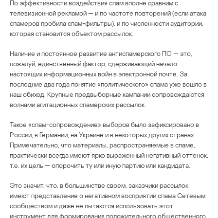
По эффективности воздействия спам вполне сравним с
телевизионной рекламой — и по частоте повторений (если атака
спамеров пробила спам-фильтры), и по численности аудитории,
которая становится объектом рассылок.
Наличие и постоянное развитие антиспамерского ПО — это,
пожалуй, единственный фактор, сдерживающий начало
настоящих информационных войн в электронной почте. За
последние два года понятие «политического» спама уже вошло в
наш обиход. Крупные предвыборные кампании сопровождаются
волнами агитационных спамерских рассылок.
Такое «спам-сопровождение» выборов было зафиксировано в
России, в Германии, на Украине и в некоторых других странах.
Примечательно, что материалы, распространяемые в спаме,
практически всегда имеют ярко выраженный негативный оттенок,
т.е. их цель — опорочить ту или иную партию или кандидата.
Это значит, что, в большинстве своем, заказчики рассылок
имеют представление о негативном восприятии спама Сетевым
сообществом и даже не пытаются использовать этот
инструмент для формирования положительного общественного