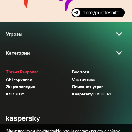
Угрозы
Категории
Threat Response
Все тэги
APT-хроники
Статистика
Энциклопедия
Описания угроз
KSB 2025
Kaspersky ICS CERT
* Facebook, Instagram, WhatsApp, Meta AI принадлежат компании Meta,
Мы используем файлы cookie, чтобы сделать работу с сайтом