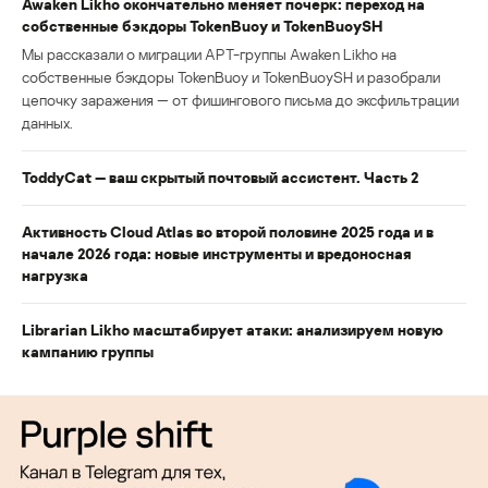
Awaken Likho окончательно меняет почерк: переход на
собственные бэкдоры TokenBuoy и TokenBuoySH
Мы рассказали о миграции APT-группы Awaken Likho на
собственные бэкдоры TokenBuoy и TokenBuoySH и разобрали
цепочку заражения — от фишингового письма до эксфильтрации
данных.
ToddyCat — ваш скрытый почтовый ассистент. Часть 2
Активность Cloud Atlas во второй половине 2025 года и в
начале 2026 года: новые инструменты и вредоносная
нагрузка
Librarian Likho масштабирует атаки: анализируем новую
кампанию группы