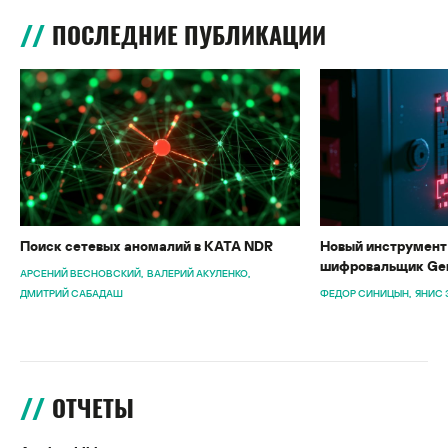
ПОСЛЕДНИЕ ПУБЛИКАЦИИ
Поиск сетевых аномалий в KATA NDR
Новый инструмент 
шифровальщик Gen
АРСЕНИЙ ВЕСНОВСКИЙ
ВАЛЕРИЙ АКУЛЕНКО
ДМИТРИЙ САБАДАШ
ФЕДОР СИНИЦЫН
ЯНИС 
ОТЧЕТЫ