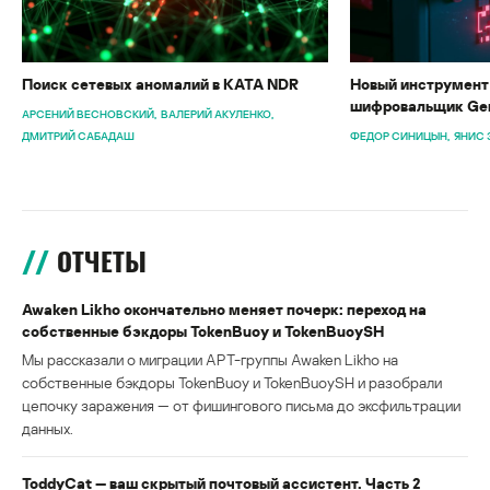
Поиск сетевых аномалий в KATA NDR
Новый инструмент 
шифровальщик Gen
АРСЕНИЙ ВЕСНОВСКИЙ
ВАЛЕРИЙ АКУЛЕНКО
ДМИТРИЙ САБАДАШ
ФЕДОР СИНИЦЫН
ЯНИС 
ОТЧЕТЫ
Awaken Likho окончательно меняет почерк: переход на
собственные бэкдоры TokenBuoy и TokenBuoySH
Мы рассказали о миграции APT-группы Awaken Likho на
собственные бэкдоры TokenBuoy и TokenBuoySH и разобрали
цепочку заражения — от фишингового письма до эксфильтрации
данных.
ToddyCat — ваш скрытый почтовый ассистент. Часть 2