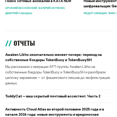
Поиск сетевых аномалий в KATA NDR
Новый инструмент 
шифровальщик Gen
АРСЕНИЙ ВЕСНОВСКИЙ
ВАЛЕРИЙ АКУЛЕНКО
ДМИТРИЙ САБАДАШ
ФЕДОР СИНИЦЫН
ЯНИС 
ОТЧЕТЫ
Awaken Likho окончательно меняет почерк: переход на
собственные бэкдоры TokenBuoy и TokenBuoySH
Мы рассказали о миграции APT-группы Awaken Likho на
собственные бэкдоры TokenBuoy и TokenBuoySH и разобрали
цепочку заражения — от фишингового письма до эксфильтрации
данных.
ToddyCat — ваш скрытый почтовый ассистент. Часть 2
Активность Cloud Atlas во второй половине 2025 года и в
начале 2026 года: новые инструменты и вредоносная