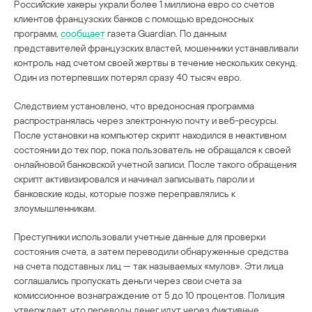
Российские хакеры украли более 1 миллиона евро со счетов
клиентов французских банков с помощью вредоносных
программ,
сообщает
газета Guardian. По данным
представителей французских властей, мошенники устанавливали
контроль над счетом своей жертвы в течение нескольких секунд.
Один из потерпевших потерял сразу 40 тысяч евро.
Следствием установлено, что вредоносная программа
распространялась через электронную почту и веб-ресурсы.
После установки на компьютер скрипт находился в неактивном
состоянии до тех пор, пока пользователь не обращался к своей
онлайновой банковской учетной записи. После такого обращения
скрипт активизировался и начинал записывать пароли и
банковские коды, которые позже переправлялись к
злоумышленникам.
Преступники использовали учетные данные для проверки
состояния счета, а затем переводили обнаруженные средства
на счета подставных лиц — так называемых «мулов». Эти лица
соглашались пропускать деньги через свои счета за
комиссионное вознаграждение от 5 до 10 процентов. Полиция
утверждает, что переводы денег идут через фиктивные