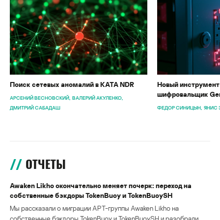
Поиск сетевых аномалий в KATA NDR
Новый инструмент 
шифровальщик Gen
АРСЕНИЙ ВЕСНОВСКИЙ
ВАЛЕРИЙ АКУЛЕНКО
ДМИТРИЙ САБАДАШ
ФЕДОР СИНИЦЫН
ЯНИС 
ОТЧЕТЫ
Awaken Likho окончательно меняет почерк: переход на
собственные бэкдоры TokenBuoy и TokenBuoySH
Мы рассказали о миграции APT-группы Awaken Likho на
собственные бэкдоры TokenBuoy и TokenBuoySH и разобрали