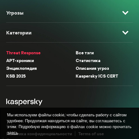
Угрозы
Категории
Threat Response
Все тэги
APT-хроники
Статистика
Энциклопедия
Описания угроз
KSB 2025
Kaspersky ICS CERT
* Facebook, Instagram, WhatsApp, Meta AI принадлежат компании Meta,
Мы используем файлы cookie, чтобы сделать работу с сайтом
признанной экстремистской организацией в России.
удобнее. Продолжая находиться на сайте, вы соглашаетесь с
© АО «Лаборатория Касперского», 2026.
этим. Подробную информацию о файлах cookie можно прочитать
здесь
.
Политика конфиденциальности
Terms of use