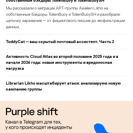
собственные бэкдоры TokenBuoy и TokenBuoySH
Мы рассказали о миграции APT-группы Awaken Likho на
собственные бэкдоры TokenBuoy и TokenBuoySH и разобрали
цепочку заражения — от фишингового письма до эксфильтрации
данных.
ToddyCat — ваш скрытый почтовый ассистент. Часть 2
Активность Cloud Atlas во второй половине 2025 года и в
начале 2026 года: новые инструменты и вредоносная
нагрузка
Librarian Likho масштабирует атаки: анализируем новую
кампанию группы