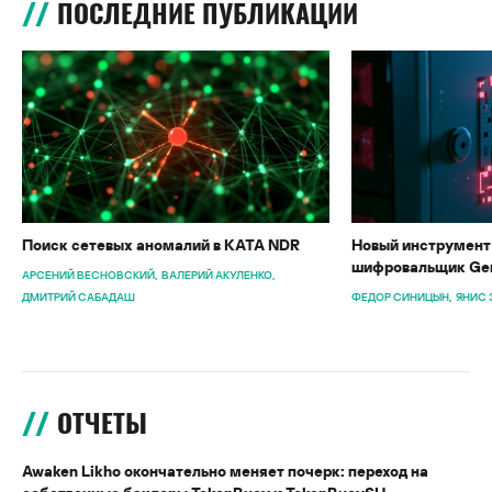
ПОСЛЕДНИЕ ПУБЛИКАЦИИ
Поиск сетевых аномалий в KATA NDR
Новый инструмент 
шифровальщик Gen
АРСЕНИЙ ВЕСНОВСКИЙ
ВАЛЕРИЙ АКУЛЕНКО
ДМИТРИЙ САБАДАШ
ФЕДОР СИНИЦЫН
ЯНИС 
ОТЧЕТЫ
Awaken Likho окончательно меняет почерк: переход на