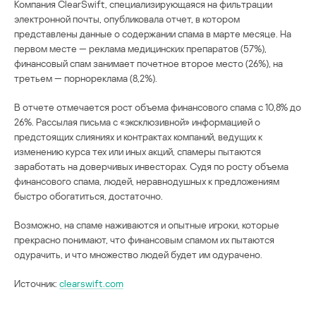
Компания ClearSwift, специализирующаяся на фильтрации
электронной почты, опубликовала отчет, в котором
представлены данные о содержании спама в марте месяце. На
первом месте — реклама медицинских препаратов (57%),
финансовый спам занимает почетное второе место (26%), на
третьем — порнореклама (8,2%).
В отчете отмечается рост объема финансового спама с 10,8% до
26%. Рассылая письма с «эксклюзивной» информацией о
предстоящих слияниях и контрактах компаний, ведущих к
изменению курса тех или иных акций, спамеры пытаются
заработать на доверчивых инвесторах. Судя по росту объема
финансового спама, людей, неравнодушных к предложениям
быстро обогатиться, достаточно.
Возможно, на спаме наживаются и опытные игроки, которые
прекрасно понимают, что финансовым спамом их пытаются
одурачить, и что множество людей будет им одурачено.
Источник:
clearswift.com