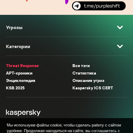
Угрозы
Категории
Threat Response
Все тэги
APT-хроники
Статистика
Энциклопедия
Описания угроз
KSB 2025
Kaspersky ICS CERT
* Facebook, Instagram, WhatsApp, Meta AI принадлежат компании Meta,
Мы используем файлы cookie, чтобы сделать работу с сайтом
признанной экстремистской организацией в России.
удобнее. Продолжая находиться на сайте, вы соглашаетесь с