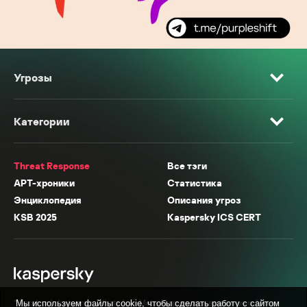
Угрозы
Категории
Threat Response
Все тэги
APT-хроники
Статистика
Энциклопедия
Описания угроз
KSB 2025
Kaspersky ICS CERT
* Facebook, Instagram, WhatsApp, Meta AI принадлежат компании Meta,
Мы используем файлы cookie, чтобы сделать работу с сайтом