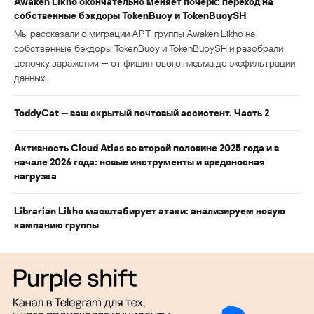
Awaken Likho окончательно меняет почерк: переход на
собственные бэкдоры TokenBuoy и TokenBuoySH
Мы рассказали о миграции APT-группы Awaken Likho на
собственные бэкдоры TokenBuoy и TokenBuoySH и разобрали
цепочку заражения — от фишингового письма до эксфильтрации
данных.
ToddyCat — ваш скрытый почтовый ассистент. Часть 2
Активность Cloud Atlas во второй половине 2025 года и в
начале 2026 года: новые инструменты и вредоносная
нагрузка
Librarian Likho масштабирует атаки: анализируем новую
кампанию группы