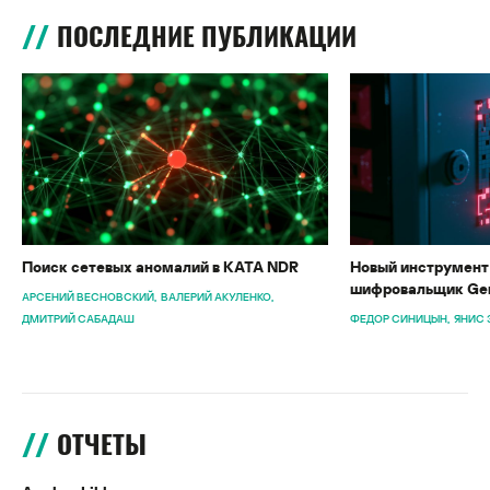
ПОСЛЕДНИЕ ПУБЛИКАЦИИ
Поиск сетевых аномалий в KATA NDR
Новый инструмент 
шифровальщик Gen
АРСЕНИЙ ВЕСНОВСКИЙ
ВАЛЕРИЙ АКУЛЕНКО
ДМИТРИЙ САБАДАШ
ФЕДОР СИНИЦЫН
ЯНИС 
ОТЧЕТЫ