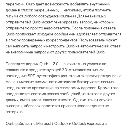
переписки. Qurb дает возможность добавлять внутренний
домен в список разрешенных, — например, чтобы получать
письма от любого сотрудника компании. Для незнакомых
отправителей Qurb может генерировать запрос, на который
отправителю просто надо ответить. После получения ответа
Qurb пропускает исходное сообщение и добавляет отправителя
в список проверенных корреспондентов. Пользователь может
сам написать запрос и настроить Qurb на автоматический ответ
на аналогичные запросы от других пользователей Qurb.
Последняя версия Qurb — 3.0 — значительно усилена по
сравнению с предшествующей 2.0: отмечаются письма,
прошедшие SPF-аутентификацию, ставится предупреждение на
мошеннические письма, автоматически блокируются письма,
неоднократно приходящие со спамерских адресов. Кроме того,
предлагается система поиска сообщений, контактов и других
данных, имеющих отношение к почте. Однако, как отмечают
эксперты, «базовая простота» при всех нововведениях не
потеряна.
Qurb работает с Microsoft Outlook и Outlook Express и с